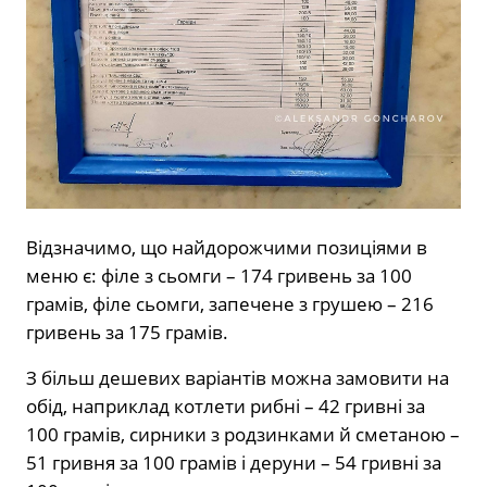
Відзначимо, що найдорожчими позиціями в
меню є: філе з сьомги – 174 гривень за 100
грамів, філе сьомги, запечене з грушею – 216
гривень за 175 грамів.
З більш дешевих варіантів можна замовити на
обід, наприклад котлети рибні – 42 гривні за
100 грамів, сирники з родзинками й сметаною –
51 гривня за 100 грамів і деруни – 54 гривні за