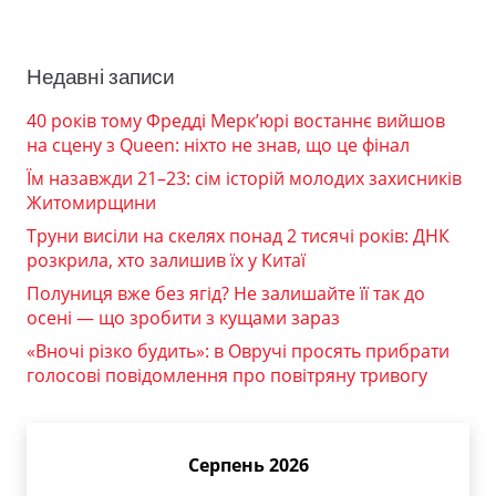
Недавні записи
40 років тому Фредді Мерк’юрі востаннє вийшов
на сцену з Queen: ніхто не знав, що це фінал
Їм назавжди 21–23: сім історій молодих захисників
Житомирщини
Труни висіли на скелях понад 2 тисячі років: ДНК
розкрила, хто залишив їх у Китаї
Полуниця вже без ягід? Не залишайте її так до
осені — що зробити з кущами зараз
«Вночі різко будить»: в Овручі просять прибрати
голосові повідомлення про повітряну тривогу
Серпень 2026