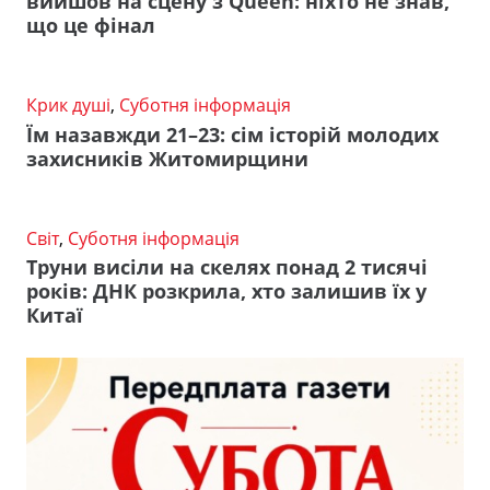
вийшов на сцену з Queen: ніхто не знав,
що це фінал
Крик душі
,
Суботня інформація
Їм назавжди 21–23: сім історій молодих
захисників Житомирщини
Світ
,
Суботня інформація
Труни висіли на скелях понад 2 тисячі
років: ДНК розкрила, хто залишив їх у
Китаї