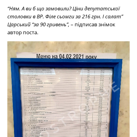
“Ням. А ви б що замовили? Ціни депутатської
столовки в ВР. Філе сьомги за 216 грн. І салат”
Царський “за 90 гривень”,
– підписав знімок
автор поста.