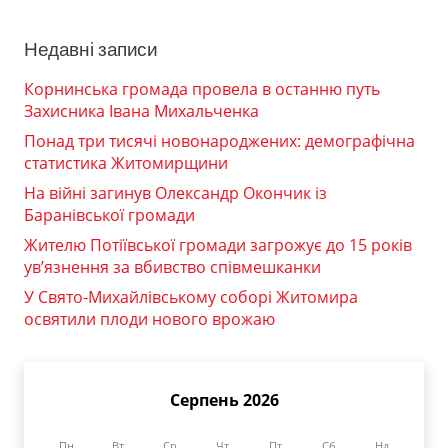
Недавні записи
Корнинська громада провела в останню путь
Захисника Івана Михальченка
Понад три тисячі новонароджених: демографічна
статистика Житомирщини
На війні загинув Олександр Окончик із
Баранівської громади
Жителю Потіївської громади загрожує до 15 років
ув’язнення за вбивство співмешканки
У Свято-Михайлівському соборі Житомира
освятили плоди нового врожаю
Серпень 2026
Пн
Вт
Ср
Чт
Пт
Сб
Нд