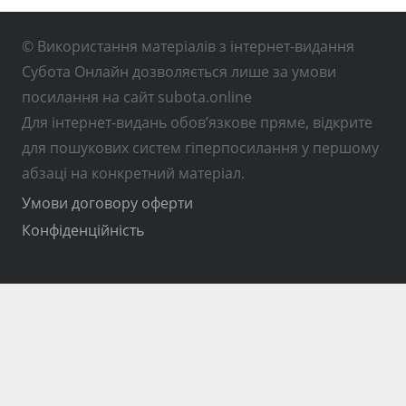
© Використання матеріалів з інтернет-видання
Субота Онлайн дозволяється лише за умови
посилання на сайт subota.online
Для інтернет-видань обов’язкове пряме, відкрите
для пошукових систем гіперпосилання у першому
абзаці на конкретний матеріал.
Умови договору оферти
Конфіденційність