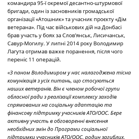
командира 95-ї окремої десантно-штурмової
бригади, один із засновників громадської
організації «Атошник» та учасник проєкту «Дім
ветерана». Під час військових дій на Донбасі
брав участь у боях за Слов’янськ, Лисичанськ,
Савур-Могилу. У липні 2014 року Володимир
Лагута отримав важке поранення, після чого
переніс 11 операцій.
«З паном Володимиром у нас налагоджена тісна
комунікація з усіх питань, що стосуються
наших ветеранів. Він є членом робочої групи
обласної ради з реалізації комплексу заходів
спрямованих на соціальну адаптацію та
фінансову підтримку учасників АТО/ООС. Бере
активну участь в обговоренні внесення
необхідних змін до Програми соціальної
підтримки учасників АТО/ООС, родин загиблих,