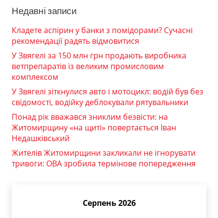
Недавні записи
Кладете аспірин у банки з помідорами? Сучасні
рекомендації радять відмовитися
У Звягелі за 150 млн грн продають виробника
ветпрепаратів із великим промисловим
комплексом
У Звягелі зіткнулися авто і мотоцикл: водій був без
свідомості, водійку деблокували рятувальники
Понад рік вважався зниклим безвісти: на
Житомирщину «на щиті» повертається Іван
Недашківський
Жителів Житомирщини закликали не ігнорувати
тривоги: ОВА зробила термінове попередження
Серпень 2026