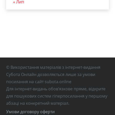
« Лип
© Використання матеріалів з інтернет-видання
Субота Онлайн дозволяється лише за умови
посилання на сайт subota.online
Для інтернет-видань обов’язкове пряме, відкрите
для пошукових систем гіперпосилання у першому
абзаці на конкретний матеріал.
Умови договору оферти