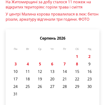
На Житомирщині за добу сталося 11 пожеж на
відкритих територіях: горіли трава і сміття
У центрі Малина корова провалилася в люк: бетон
різали, арматуру відгинали три години. ФОТО
Серпень 2026
Пн
Вт
Ср
Чт
Пт
Сб
Нд
1
2
3
4
5
6
7
8
9
10
11
12
13
14
15
16
17
18
19
20
21
22
23
24
25
26
27
28
29
30
31