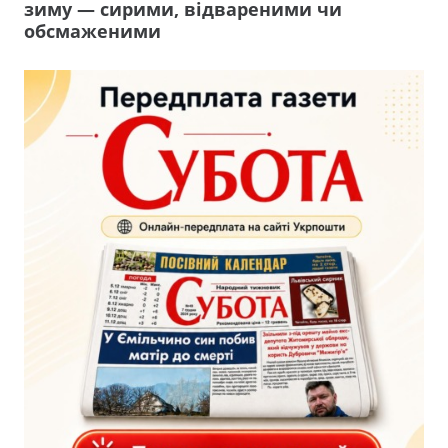
зиму — сирими, відвареними чи
обсмаженими