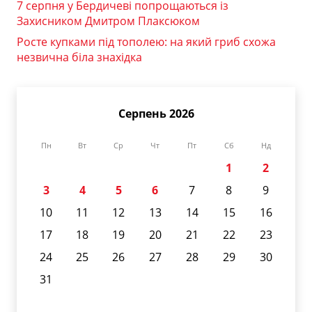
7 серпня у Бердичеві попрощаються із
Захисником Дмитром Плаксюком
Росте купками під тополею: на який гриб схожа
незвична біла знахідка
Серпень 2026
Пн
Вт
Ср
Чт
Пт
Сб
Нд
1
2
3
4
5
6
7
8
9
10
11
12
13
14
15
16
17
18
19
20
21
22
23
24
25
26
27
28
29
30
31