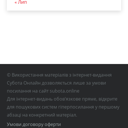
« Лип
© Використання матеріалів з інтернет-видання
Субота Онлайн дозволяється лише за умови
посилання на сайт subota.online
Для інтернет-видань обов’язкове пряме, відкрите
для пошукових систем гіперпосилання у першому
абзаці на конкретний матеріал.
Умови договору оферти