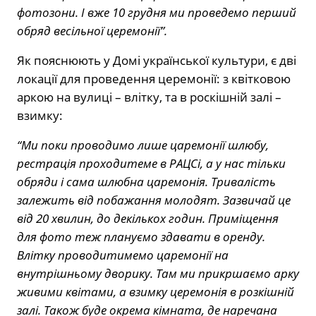
фотозони. І вже 10 грудня ми проведемо перший
обряд весільної церемонії”.
Як пояснюють у Домі української культури, є дві
локації для проведення церемонії: з квітковою
аркою на вулиці – влітку, та в роскішній залі –
взимку:
“Ми поки проводимо лише царемонії шлюбу,
рестрація проходитеме в РАЦСі, а у нас тільки
обряди і сама шлюбна царемонія. Тривалість
залежить від побажання молодят. Зазвичай це
від 20 хвилин, до декількох годин. Приміщення
для фото теж плануємо здавати в оренду.
Влітку проводитимемо царемонії на
внутрішньому дворику. Там ми прикршаємо арку
живими квітами, а взимку церемонія в розкішній
залі. Також буде окрема кімната, де наречана