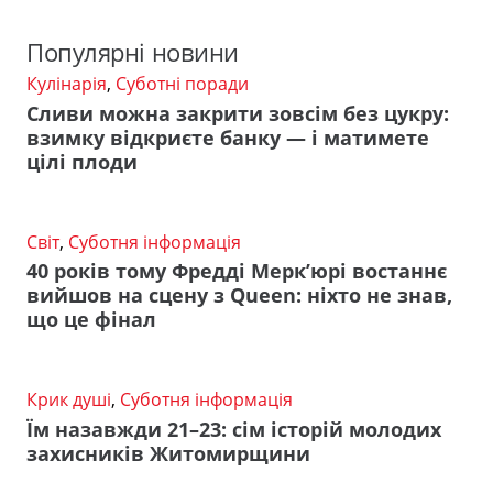
Популярні новини
Кулінарія
,
Суботні поради
Сливи можна закрити зовсім без цукру:
взимку відкриєте банку — і матимете
цілі плоди
Світ
,
Суботня інформація
40 років тому Фредді Мерк’юрі востаннє
вийшов на сцену з Queen: ніхто не знав,
що це фінал
Крик душі
,
Суботня інформація
Їм назавжди 21–23: сім історій молодих
захисників Житомирщини