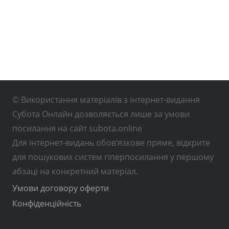
© Використання матеріалів з інтернет-видання
Субота Онлайн дозволяється лише за умови
посилання на сайт subota.online
Для інтернет-видань обов’язкове пряме, відкрите
для пошукових систем гіперпосилання у першому
абзаці на конкретний матеріал.
Умови договору оферти
Конфіденційність