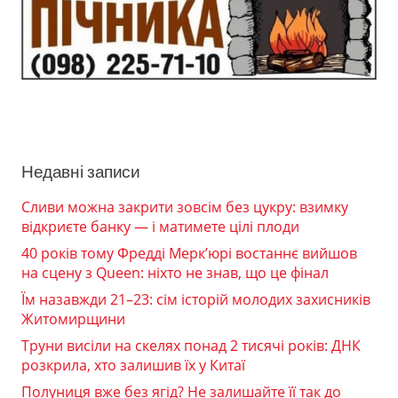
Недавні записи
Сливи можна закрити зовсім без цукру: взимку
відкриєте банку — і матимете цілі плоди
40 років тому Фредді Мерк’юрі востаннє вийшов
на сцену з Queen: ніхто не знав, що це фінал
Їм назавжди 21–23: сім історій молодих захисників
Житомирщини
Труни висіли на скелях понад 2 тисячі років: ДНК
розкрила, хто залишив їх у Китаї
Полуниця вже без ягід? Не залишайте її так до