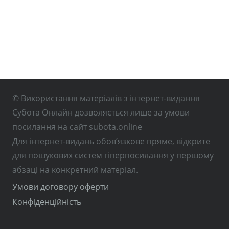
© Використання матеріалів з інтернет-видання
Субота Онлайн дозволяється лише за умови
посилання на сайт subota.online
Для інтернет-видань обов’язкове пряме, відкрите
для пошукових систем гіперпосилання у першому
абзаці на конкретний матеріал.
Умови договору оферти
Конфіденційність