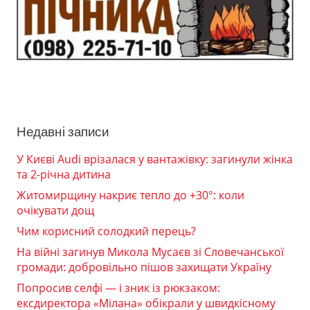
Недавні записи
У Києві Audi врізалася у вантажівку: загинули жінка
та 2-річна дитина
Житомирщину накриє тепло до +30°: коли
очікувати дощ
Чим корисний солодкий перець?
На війні загинув Микола Мусаєв зі Словечанської
громади: добровільно пішов захищати Україну
Попросив селфі — і зник із рюкзаком:
ексдиректора «Мілана» обікрали у швидкісному