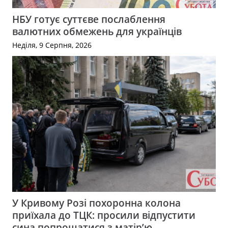
НБУ готує суттєве послаблення
валютних обмежень для українців
Неділя, 9 Серпня, 2026
У Кривому Розі похоронна колона
приїхала до ТЦК: просили відпустити
сина попрощатися з матір’ю