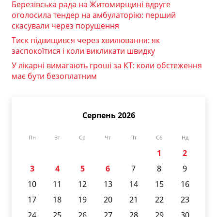
Березівська рада на Житомирщині вдруге
оголосила тендер на амбулаторію: перший
скасували через порушення
Тиск підвищився через хвилювання: як
заспокоїтися і коли викликати швидку
У лікарні вимагають гроші за КТ: коли обстеження
має бути безоплатним
Серпень 2026
Пн
Вт
Ср
Чт
Пт
Сб
Нд
1
2
3
4
5
6
7
8
9
10
11
12
13
14
15
16
17
18
19
20
21
22
23
24
25
26
27
28
29
30