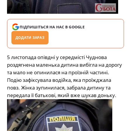
ПІДПИШІТЬСЯ НА НАС В GOOGLE
ДОДАТИ ЗАРАЗ
5 листопада опівдні у середмісті Чуднова
роздягнена маленька дитина вибігла на дорогу
та мало не опинилася на проїзній частині.
Подію зафіксувала водійка, яка проїжджала
повз. Жінка зупинилася, забрала дитину та
передала її батькові, який вже шукав доньку.