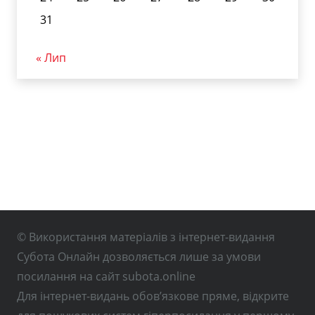
31
« Лип
© Використання матеріалів з інтернет-видання
Субота Онлайн дозволяється лише за умови
посилання на сайт subota.online
Для інтернет-видань обов’язкове пряме, відкрите