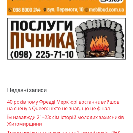
Недавні записи
40 років тому Фредді Мерк’юрі востаннє вийшов
на сцену з Queen: ніхто не знав, що це фінал
Їм назавжди 21–23: сім історій молодих захисників
Житомирщини
Труни висіли на скелях понад 2 тисячі років: ДНК