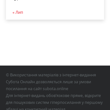
« Лип
© Використання матеріалів з інтернет-видання
Субота Онлайн дозволяється лише за умови
посилання на сайт subota.online
Для інтернет-видань обов’язкове пряме, відкрите
для пошукових систем гіперпосилання у першому
абзаці на конкретний матеріал.