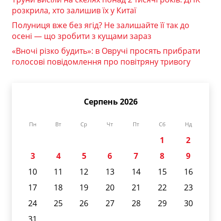
розкрила, хто залишив їх у Китаї
Полуниця вже без ягід? Не залишайте її так до
осені — що зробити з кущами зараз
«Вночі різко будить»: в Овручі просять прибрати
голосові повідомлення про повітряну тривогу
Серпень 2026
Пн
Вт
Ср
Чт
Пт
Сб
Нд
1
2
3
4
5
6
7
8
9
10
11
12
13
14
15
16
17
18
19
20
21
22
23
24
25
26
27
28
29
30
31