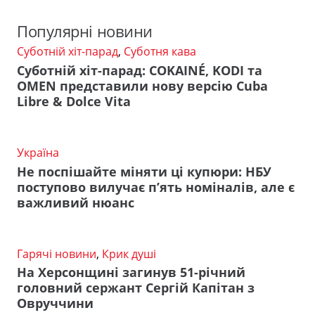
Популярні новини
Суботній хіт-парад
,
Суботня кава
Суботній хіт-парад: COKAINÉ, KODI та
OMEN представили нову версію Cuba
Libre & Dolce Vita
Україна
Не поспішайте міняти ці купюри: НБУ
поступово вилучає п’ять номіналів, але є
важливий нюанс
Гарячі новини
,
Крик душі
На Херсонщині загинув 51-річний
головний сержант Сергій Капітан з
Овруччини