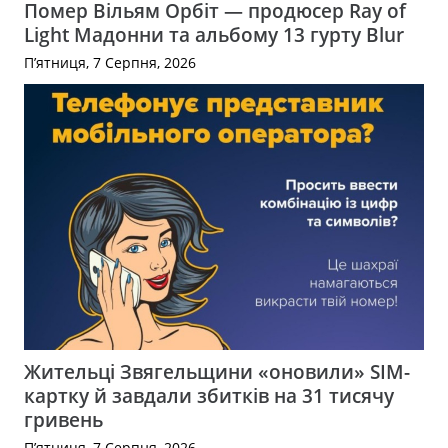
Помер Вільям Орбіт — продюсер Ray of
Light Мадонни та альбому 13 гурту Blur
П’ятниця, 7 Серпня, 2026
Жительці Звягельщини «оновили» SIM-
картку й завдали збитків на 31 тисячу
гривень
П’ятниця, 7 Серпня, 2026