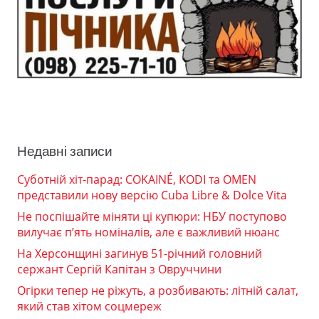
Недавні записи
Суботній хіт-парад: COKAINÉ, KODI та OMEN
представили нову версію Cuba Libre & Dolce Vita
Не поспішайте міняти ці купюри: НБУ поступово
вилучає п’ять номіналів, але є важливий нюанс
На Херсонщині загинув 51-річний головний
сержант Сергій Капітан з Овруччини
Огірки тепер не ріжуть, а розбивають: літній салат,
який став хітом соцмереж