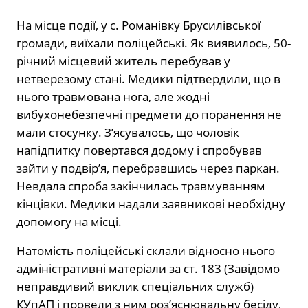
На місце події, у с. Романівку Брусилівської
громади, виїхали поліцейські. Як виявилось, 50-
річний місцевий житель перебував у
нетверезому стані. Медики підтвердили, що в
нього травмована нога, але жодні
вибухонебезпечні предмети до поранення не
мали стосунку. З’ясувалось, що чоловік
напідпитку повертався додому і спробував
зайти у подвір’я, перебравшись через паркан.
Невдала спроба закінчилась травмуванням
кінцівки. Медики надали заявникові необхідну
допомогу на місці.
Натомість поліцейські склали відносно нього
адміністративні матеріали за ст. 183 (Завідомо
неправдивий виклик спеціальних служб)
КУпАП і провели з ним роз’яснювальну бесіду,