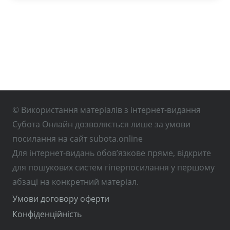
© Використання матеріалів з інтернет-видання
Субота Онлайн дозволяється лише за умови
посилання на сайт subota.online
Для інтернет-видань обов’язкове пряме, відкрите
для пошукових систем гіперпосилання у першому
абзаці на конкретний матеріал.
Умови договору оферти
Конфіденційність