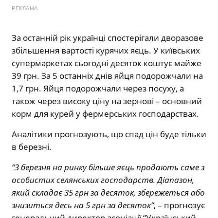
РЕКЛАМА
За останній рік українці спостерігали дворазове
збільшення вартості курячих яєць. У київських
супермаркетах сьогодні десяток коштує майже
39 грн. За 5 останніх днів яйця подорожчали на
1,7 грн. Яйця подорожчали через посуху, а
також через високу ціну на зернові – основний
корм для курей у фермерських господарствах.
Аналітики прогнозують, що спад цін буде тільки
в березні.
“З березня на ринку більше яєць продають саме з
особистих селянських господарств. Діапазон,
який складає 35 грн за десяток, збережеться або
знизиться десь на 5 грн за десяток”
, – прогнозує
генеральний директор асоціації “Український