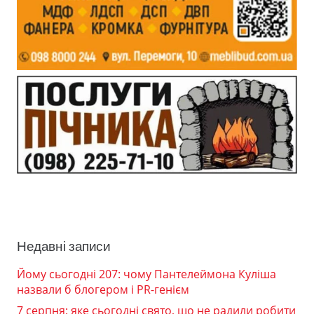
Недавні записи
Йому сьогодні 207: чому Пантелеймона Куліша
назвали б блогером і PR-генієм
7 серпня: яке сьогодні свято, що не радили робити