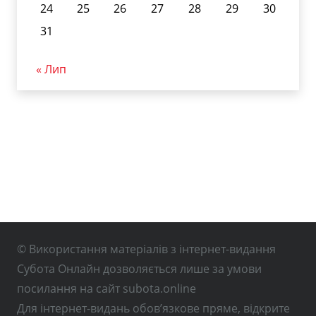
24
25
26
27
28
29
30
31
« Лип
© Використання матеріалів з інтернет-видання
Субота Онлайн дозволяється лише за умови
посилання на сайт subota.online
Для інтернет-видань обов’язкове пряме, відкрите