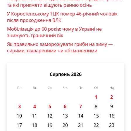
та які прикмети віщують ранню осінь
У Коростенському ТЦК помер 46-річний чоловік
після проходження ВЛК
Мобілізація до 60 років: чому в Україні не
знижують граничний вік
Як правильно заморожувати гриби на зиму —
сирими, відвареними чи обсмаженими
Серпень 2026
Пн
Вт
Ср
Чт
Пт
Сб
Нд
1
2
3
4
5
6
7
8
9
10
11
12
13
14
15
16
17
18
19
20
21
22
23