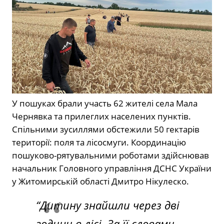
У пошуках брали участь 62 жителі села Мала
Чернявка та прилеглих населених пунктів.
Спільними зусиллями обстежили 50 гектарів
території: поля та лісосмуги. Координацію
пошуково-рятувальними роботами здійснював
начальник Головного управління ДСНС України
у Житомирській області Дмитро Нікулеско.
“Дитину знайшли через дві
години в лісі. За її словами,