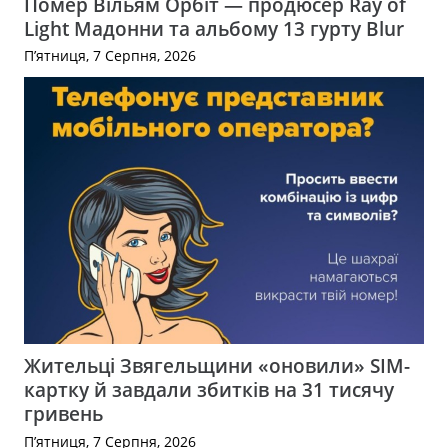
Помер Вільям Орбіт — продюсер Ray of
Light Мадонни та альбому 13 гурту Blur
П’ятниця, 7 Серпня, 2026
Жительці Звягельщини «оновили» SIM-
картку й завдали збитків на 31 тисячу
гривень
П’ятниця, 7 Серпня, 2026