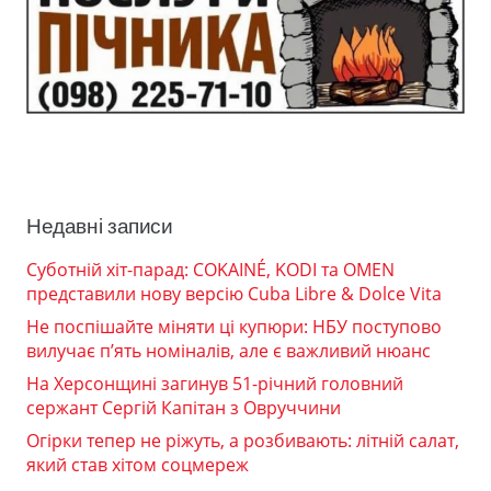
Недавні записи
Суботній хіт-парад: COKAINÉ, KODI та OMEN
представили нову версію Cuba Libre & Dolce Vita
Не поспішайте міняти ці купюри: НБУ поступово
вилучає п’ять номіналів, але є важливий нюанс
На Херсонщині загинув 51-річний головний
сержант Сергій Капітан з Овруччини
Огірки тепер не ріжуть, а розбивають: літній салат,
який став хітом соцмереж