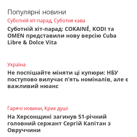
Популярні новини
Суботній хіт-парад
,
Суботня кава
Суботній хіт-парад: COKAINÉ, KODI та
OMEN представили нову версію Cuba
Libre & Dolce Vita
Україна
Не поспішайте міняти ці купюри: НБУ
поступово вилучає п’ять номіналів, але є
важливий нюанс
Гарячі новини
,
Крик душі
На Херсонщині загинув 51-річний
головний сержант Сергій Капітан з
Овруччини