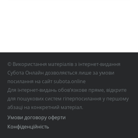
© Використання матеріалів з інтернет-видання
Субота Онлайн дозволяється лише за умови
посилання на сайт subota.online
Для інтернет-видань обов’язкове пряме, відкрите
для пошукових систем гіперпосилання у першому
абзаці на конкретний матеріал.
Умови договору оферти
Конфіденційність