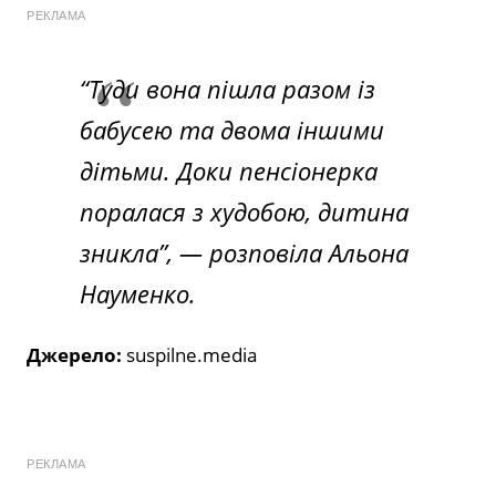
РЕКЛАМА
“Туди вона пішла разом із
бабусею та двома іншими
дітьми. Доки пенсіонерка
поралася з худобою, дитина
зникла”, — розповіла Альона
Науменко.
Джерело:
suspilne.media
РЕКЛАМА