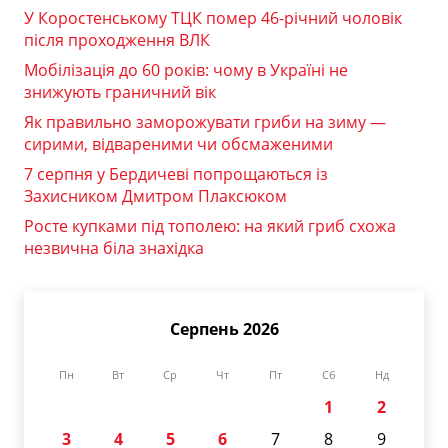
У Коростенському ТЦК помер 46-річний чоловік
після проходження ВЛК
Мобілізація до 60 років: чому в Україні не
знижують граничний вік
Як правильно заморожувати гриби на зиму —
сирими, відвареними чи обсмаженими
7 серпня у Бердичеві попрощаються із
Захисником Дмитром Плаксюком
Росте купками під тополею: на який гриб схожа
незвична біла знахідка
Серпень 2026
Пн
Вт
Ср
Чт
Пт
Сб
Нд
1
2
3
4
5
6
7
8
9