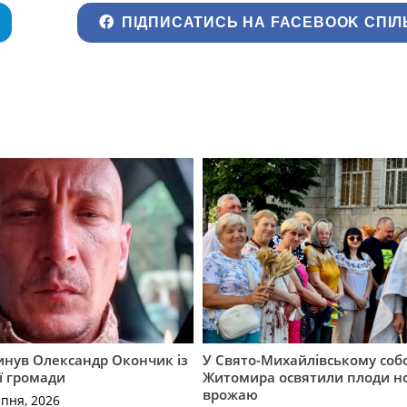
ПІДПИСАТИСЬ НА FACEBOOK СПІЛ
гинув Олександр Окончик із
У Свято-Михайлівському соб
ї громади
Житомира освятили плоди н
врожаю
рпня, 2026