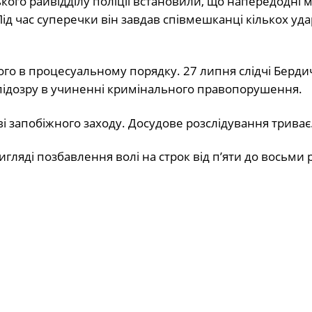
кого райвідділу поліції встановили, що напередодні м
ід час суперечки він завдав співмешканці кількох уда
ого в процесуальному порядку. 27 липня слідчі Берди
 підозру в учиненні кримінального правопорушення.
і запобіжного заходу. Досудове розслідування триває
яді позбавлення волі на строк від п’яти до восьми р