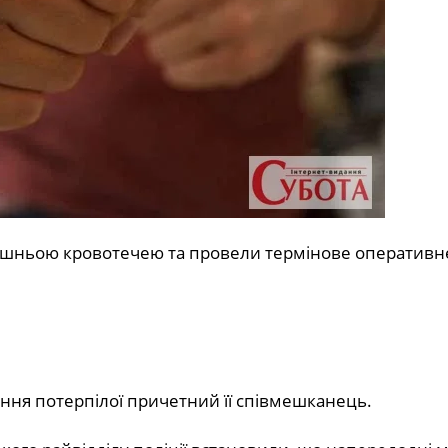
трішньою кровотечею та провели термінове оперативн
ння потерпілої причетний її співмешканець.