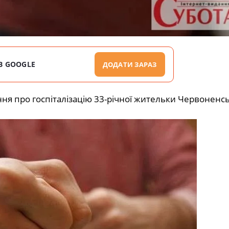
В GOOGLE
ДОДАТИ ЗАРАЗ
ння про госпіталізацію 33-річної жительки Червоненсь