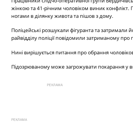
Працівники слідчо-оперативної групи Бердичівсь
жінкою та 41-річним чоловіком виник конфлікт. П
ногами в ділянку живота та пішов з дому.
Поліцейські розшукали фігуранта та затримали й
райвідділу поліції повідомили затриманому про
Нині вирішується питання про обрання чоловіков
Підозрюваному може загрожувати покарання у вигл
РЕКЛАМА
РЕКЛАМА