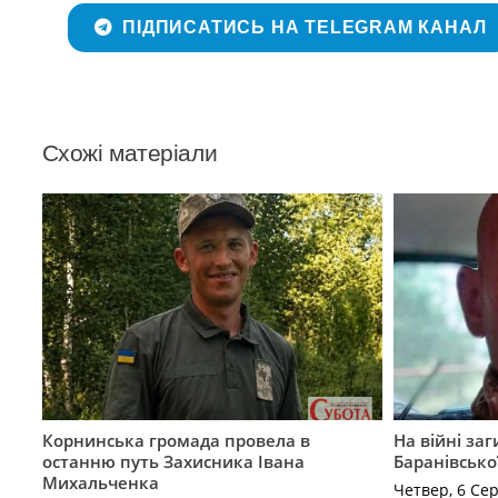
ПІДПИСАТИСЬ НА TELEGRAM КАНАЛ
Схожі матеріали
Корнинська громада провела в
На війні за
останню путь Захисника Івана
Баранівсько
Михальченка
Четвер, 6 Се