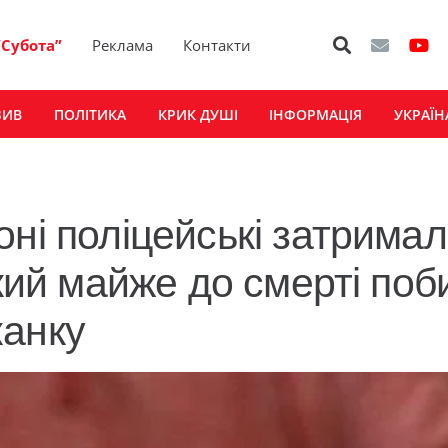
“Субота”
Реклама
Контакти
ЗИВ
ПОЛІТИКА
КРИК ДУШІ
ІНФОРМАЦІЯ
УКРАЇН
ні поліцейські затрима
який майже до смерті поб
канку