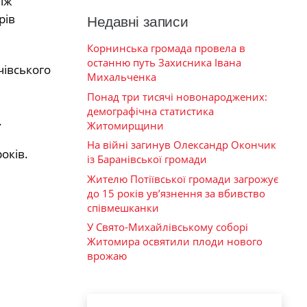
іж
рів
Недавні записи
Корнинська громада провела в
останню путь Захисника Івана
чівського
Михальченка
Понад три тисячі новонароджених:
демографічна статистика
.
Житомирщини
На війні загинув Олександр Окончик
оків.
із Баранівської громади
Жителю Потіївської громади загрожує
до 15 років ув’язнення за вбивство
співмешканки
У Свято-Михайлівському соборі
Житомира освятили плоди нового
врожаю