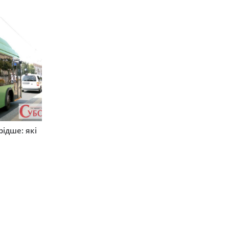
ідше: які
и