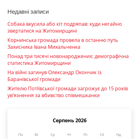
Недавні записи
Собака вкусила або кіт подряпав: куди негайно
звертатися на Житомирщині
Корнинська громада провела в останню путь
Захисника Івана Михальченка
Понад три тисячі новонароджених: демографічна
статистика Житомирщини
На війні загинув Олександр Окончик із
Баранівської громади
Жителю Потіївської громади загрожує до 15 років
ув’язнення за вбивство співмешканки
Серпень 2026
Пн
Вт
Ср
Чт
Пт
Сб
Нд