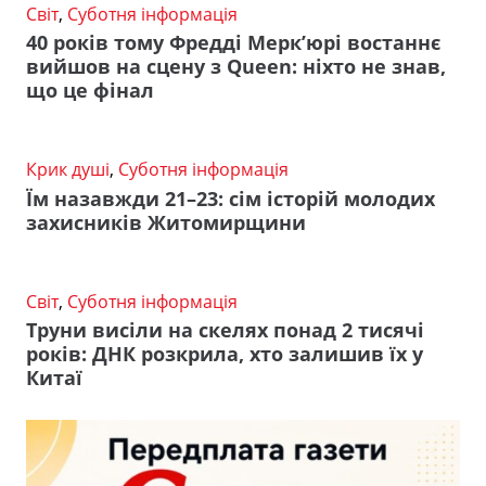
Світ
,
Суботня інформація
40 років тому Фредді Мерк’юрі востаннє
вийшов на сцену з Queen: ніхто не знав,
що це фінал
Крик душі
,
Суботня інформація
Їм назавжди 21–23: сім історій молодих
захисників Житомирщини
Світ
,
Суботня інформація
Труни висіли на скелях понад 2 тисячі
років: ДНК розкрила, хто залишив їх у
Китаї