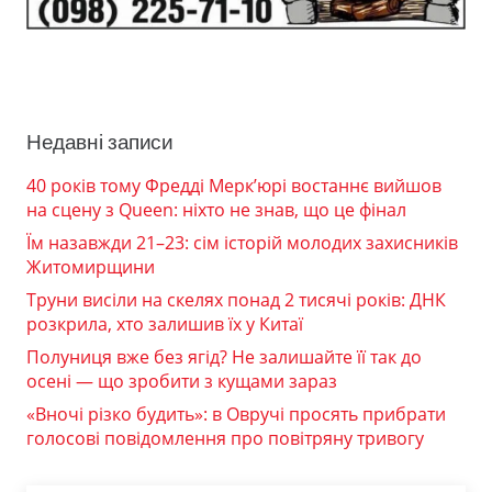
Недавні записи
40 років тому Фредді Мерк’юрі востаннє вийшов
на сцену з Queen: ніхто не знав, що це фінал
Їм назавжди 21–23: сім історій молодих захисників
Житомирщини
Труни висіли на скелях понад 2 тисячі років: ДНК
розкрила, хто залишив їх у Китаї
Полуниця вже без ягід? Не залишайте її так до
осені — що зробити з кущами зараз
«Вночі різко будить»: в Овручі просять прибрати
голосові повідомлення про повітряну тривогу