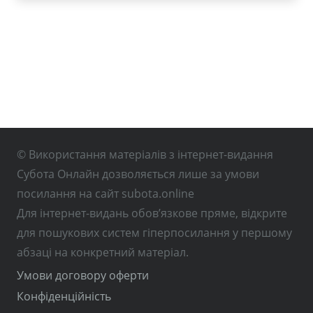
© Використання матеріалів з інтернет-видання
Субота Онлайн дозволяється лише за умови
посилання на сайт subota.online
Для інтернет-видань обов’язкове пряме, відкрите
для пошукових систем гіперпосилання у першому
абзаці на конкретний матеріал.
Умови договору оферти
Конфіденційність