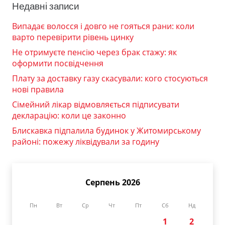
Недавні записи
Випадає волосся і довго не гояться рани: коли
варто перевірити рівень цинку
Не отримуєте пенсію через брак стажу: як
оформити посвідчення
Плату за доставку газу скасували: кого стосуються
нові правила
Сімейний лікар відмовляється підписувати
декларацію: коли це законно
Блискавка підпалила будинок у Житомирському
районі: пожежу ліквідували за годину
Серпень 2026
Пн
Вт
Ср
Чт
Пт
Сб
Нд
1
2