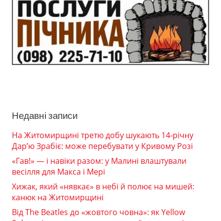
Недавні записи
На Житомирщині третю добу шукають 14-річну
Дар’ю Зрабіє: може перебувати у Кривому Розі
«Гав!» — і навіки разом: у Малині влаштували
весілля для Макса і Мері
Хижак, який «нявкає» в небі й полює на мишей:
канюк на Житомирщині
Від The Beatles до «жовтого човна»: як Yellow