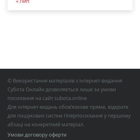
« Лип
© Використання матеріалів з інтернет-видання
Субота Онлайн дозволяється лише за умови
посилання на сайт subota.online
Для інтернет-видань обов’язкове пряме, відкрите
для пошукових систем гіперпосилання у першому
абзаці на конкретний матеріал.
Умови договору оферти