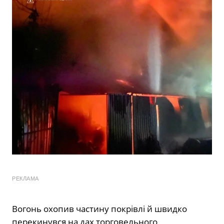
РЕКЛАМА
Вогонь охопив частину покрівлі й швидко
перекинувся на дах торговельного