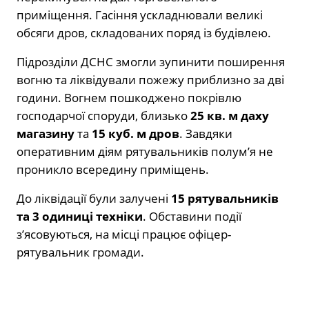
приміщення. Гасіння ускладнювали великі
обсяги дров, складованих поряд із будівлею.
Підрозділи ДСНС змогли зупинити поширення
вогню та ліквідували пожежу приблизно за дві
години. Вогнем пошкоджено покрівлю
господарчої споруди, близько
25 кв. м даху
магазину
та
15 куб. м дров
. Завдяки
оперативним діям рятувальників полум’я не
проникло всередину приміщень.
До ліквідації були залучені
15 рятувальників
та 3 одиниці техніки
. Обставини події
з’ясовуються, на місці працює офіцер-
рятувальник громади.