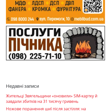
Недавні записи
Жительці Звягельщини «оновили» SIM-картку й
завдали збитків на 31 тисячу гривень
Ножове поранення шиї після застілля: на