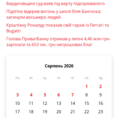
Бердичівщині суд взяв під варту підозрюваного
Підліток відкрив вогонь у школі біля Бангкока:
загинули восьмеро людей
Кріштіану Роналду показав свій гараж із Ferrari та
Bugatti
Голова ПриватБанку отримав у липні 4,46 млн грн
зарплати та 653 тис. грн негрошових благ
Серпень 2026
Пн
Вт
Ср
Чт
Пт
Сб
Нд
1
2
3
4
5
6
7
8
9
10
11
12
13
14
15
16
17
18
19
20
21
22
23