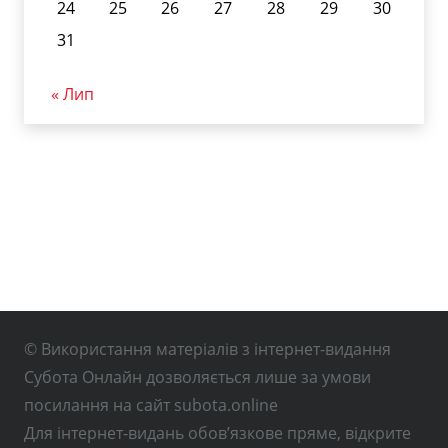
24
25
26
27
28
29
30
31
« Лип
© Використання матеріалів з інтернет-видання
Субота Онлайн дозволяється лише за умови
посилання на сайт subota.online
Для інтернет-видань обов’язкове пряме, відкрите