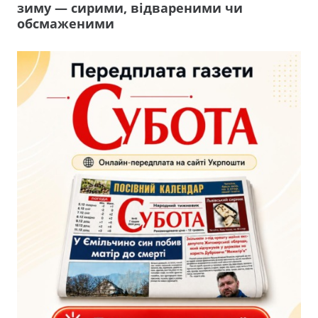
зиму — сирими, відвареними чи
обсмаженими