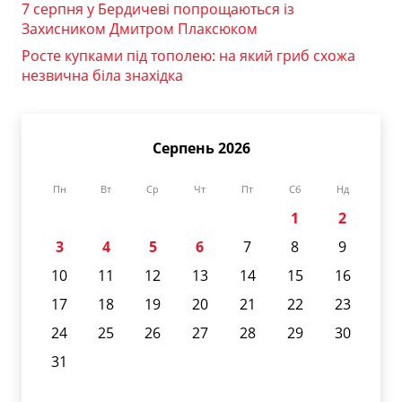
7 серпня у Бердичеві попрощаються із
Захисником Дмитром Плаксюком
Росте купками під тополею: на який гриб схожа
незвична біла знахідка
Серпень 2026
Пн
Вт
Ср
Чт
Пт
Сб
Нд
1
2
3
4
5
6
7
8
9
10
11
12
13
14
15
16
17
18
19
20
21
22
23
24
25
26
27
28
29
30
31