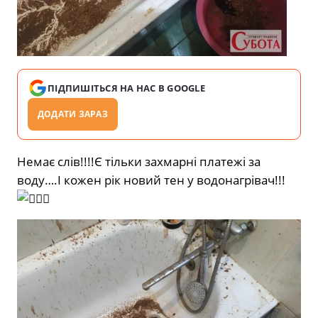
ПІДПИШІТЬСЯ НА НАС В GOOGLE
ДОДАТИ ЗАРАЗ
Немає слів!!!!Є тільки захмарні платежі за
воду….І кожен рік новий тен у водонагрівач!!!