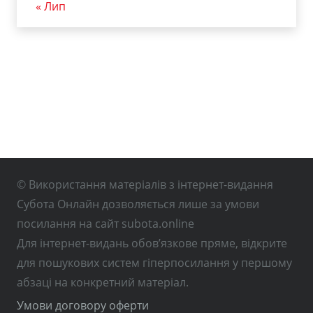
« Лип
© Використання матеріалів з інтернет-видання
Субота Онлайн дозволяється лише за умови
посилання на сайт subota.online
Для інтернет-видань обов’язкове пряме, відкрите
для пошукових систем гіперпосилання у першому
абзаці на конкретний матеріал.
Умови договору оферти