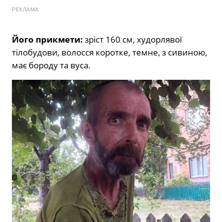
РЕКЛАМА
Його прикмети:
зріст 160 см, худорлявої
тілобудови, волосся коротке, темне, з сивиною,
має бороду та вуса.