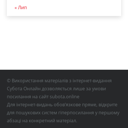
« Лип
© Використання матеріалів з інтернет-видання
Субота Онлайн дозволяється лише за умови
посилання на сайт subota.online
Для інтернет-видань обов’язкове пряме, відкрите
для пошукових систем гіперпосилання у першому
абзаці на конкретний матеріал.