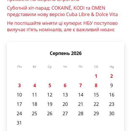
Суботній хіт-парад: COKAINÉ, KODI та OMEN
представили нову версію Cuba Libre & Dolce Vita
Не поспішайте міняти ці купюри: НБУ поступово
вилучає п’ять номіналів, але є важливий нюанс
Серпень 2026
Пн
Вт
Ср
Чт
Пт
Сб
Нд
1
2
3
4
5
6
7
8
9
10
11
12
13
14
15
16
17
18
19
20
21
22
23
24
25
26
27
28
29
30
31