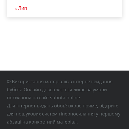
« Лип
© Використання матеріалів з інтернет-видання
Субота Онлайн дозволяється лише за умови
посилання на сайт subota.online
Для інтернет-видань обов’язкове пряме, відкрите
для пошукових систем гіперпосилання у першому
абзаці на конкретний матеріал.