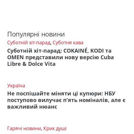
Популярні новини
Суботній хіт-парад
,
Суботня кава
Суботній хіт-парад: COKAINÉ, KODI та
OMEN представили нову версію Cuba
Libre & Dolce Vita
Україна
Не поспішайте міняти ці купюри: НБУ
поступово вилучає п’ять номіналів, але є
важливий нюанс
Гарячі новини
,
Крик душі