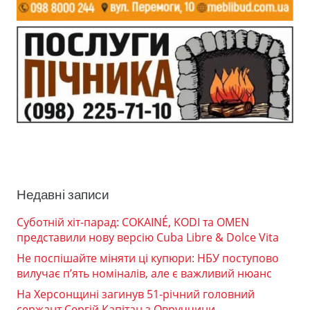
Недавні записи
Суботній хіт-парад: COKAINÉ, KODI та OMEN
представили нову версію Cuba Libre & Dolce Vita
Не поспішайте міняти ці купюри: НБУ поступово
вилучає п’ять номіналів, але є важливий нюанс
На Херсонщині загинув 51-річний головний
сержант Сергій Капітан з Овруччини