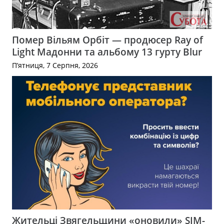
Помер Вільям Орбіт — продюсер Ray of
Light Мадонни та альбому 13 гурту Blur
П’ятниця, 7 Серпня, 2026
Жительці Звягельщини «оновили» SIM-