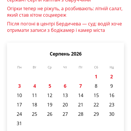
Огірки тепер не ріжуть, а розбивають: літній салат,
який став хітом соцмереж
Після погоні в центрі Бердичева — суд: водій хоче
отримати записи з бодікамер і камер міста
Серпень 2026
Пн
Вт
Ср
Чт
Пт
Сб
Нд
1
2
3
4
5
6
7
8
9
10
11
12
13
14
15
16
17
18
19
20
21
22
23
24
25
26
27
28
29
30
31