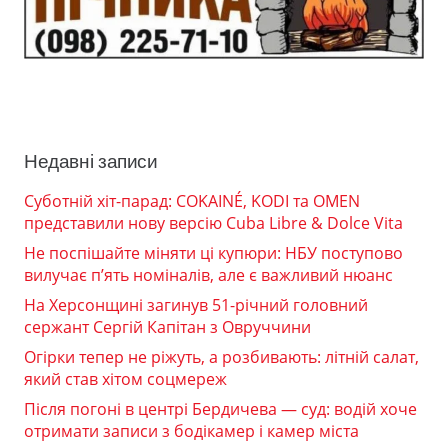
Недавні записи
Суботній хіт-парад: COKAINÉ, KODI та OMEN
представили нову версію Cuba Libre & Dolce Vita
Не поспішайте міняти ці купюри: НБУ поступово
вилучає п’ять номіналів, але є важливий нюанс
На Херсонщині загинув 51-річний головний
сержант Сергій Капітан з Овруччини
Огірки тепер не ріжуть, а розбивають: літній салат,
який став хітом соцмереж
Після погоні в центрі Бердичева — суд: водій хоче
отримати записи з бодікамер і камер міста