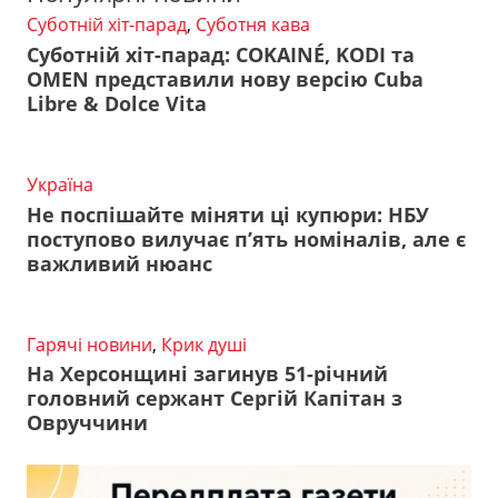
Суботній хіт-парад
,
Суботня кава
Суботній хіт-парад: COKAINÉ, KODI та
OMEN представили нову версію Cuba
Libre & Dolce Vita
Україна
Не поспішайте міняти ці купюри: НБУ
поступово вилучає п’ять номіналів, але є
важливий нюанс
Гарячі новини
,
Крик душі
На Херсонщині загинув 51-річний
головний сержант Сергій Капітан з
Овруччини