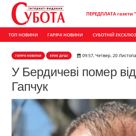
ПЕРЕДПЛАТА газети 
ТОП НОВИНИ
ГАРЯЧІ НОВИНИ
СУБОТНІЙ ЕКСКЛЮ
09:57, Четвер, 20 Листопа
ГАРЯЧІ НОВИНИ
КРИК ДУШІ
У Бердичеві помер ві
Гапчук