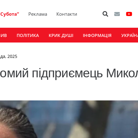
“Субота”
Реклама
Контакти
ЗИВ
ПОЛІТИКА
КРИК ДУШІ
ІНФОРМАЦІЯ
УКРАЇН
да, 2025
домий підприємець Мико