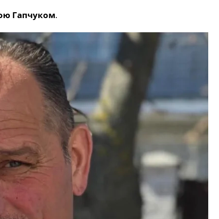
ою Гапчуком
.