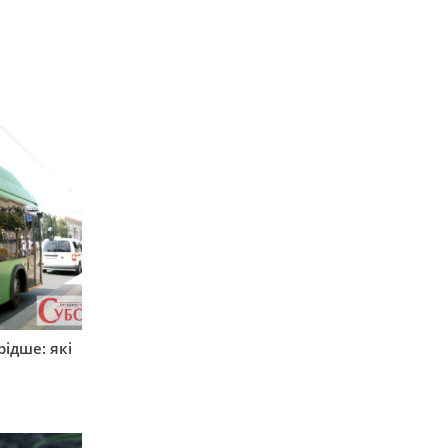
ідше: які
и