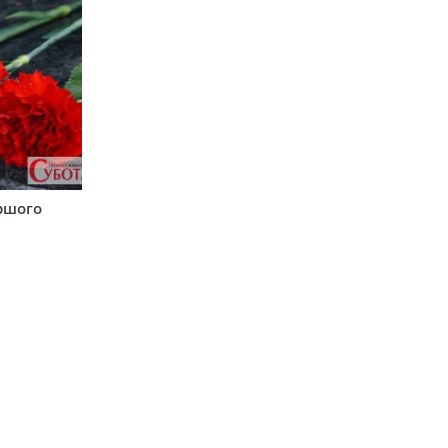
аршого