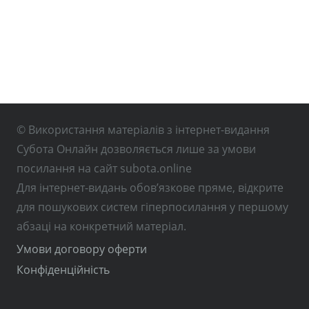
© Використання матеріалів з інтернет-видання
Субота Онлайн дозволяється лише за умови
посилання на сайт subota.online
Для інтернет-видань обов’язкове пряме, відкрите
для пошукових систем гіперпосилання у першому
абзаці на конкретний матеріал.
Умови договору оферти
Конфіденційність