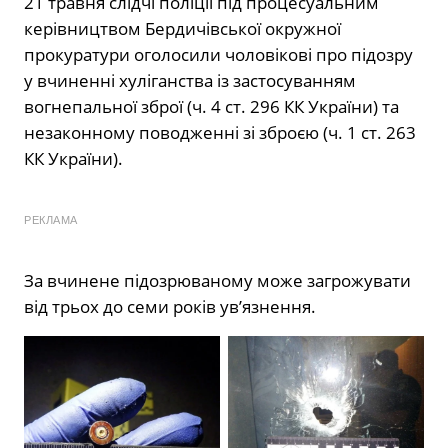
21 травня слідчі поліції під процесуальним
керівництвом Бердичівської окружної
прокуратури оголосили чоловікові про підозру
у вчиненні хуліганства із застосуванням
вогнепальної зброї (ч. 4 ст. 296 КК України) та
незаконному поводженні зі зброєю (ч. 1 ст. 263
КК України).
РЕКЛАМА
За вчинене підозрюваному може загрожувати
від трьох до семи років ув’язнення.