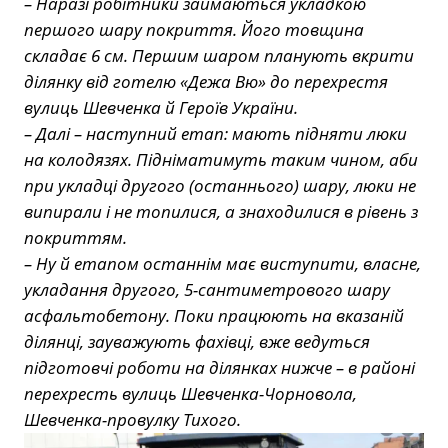
–
Наразі робітники займаються укладкою
першого шару покриття. Його товщина
складає 6 см. Першим шаром планують вкрити
ділянку від готелю «Дежа Вю» до перехрестя
вулиць Шевченка й Героїв України.
–
Далі – наступний етап: мають підняти люки
на колодязях. Підніматимуть таким чином, аби
при укладці другого (останнього) шару, люки не
випирали і не топилися, а знаходилися в рівень з
покриттям.
–
Ну й етапом останнім має виступити, власне,
укладання другого, 5-сантиметрового шару
асфальтобетону. Поки працюють на вказаній
ділянці, зауважують фахівці, вже ведуться
підготовчі роботи на ділянках нижче – в районі
перехресть вулиць Шевченка-Чорновола,
Шевченка-провулку Тихого.