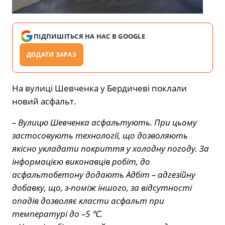
ПІДПИШІТЬСЯ НА НАС В GOOGLE
ДОДАТИ ЗАРАЗ
На вулиці Шевченка у Бердичеві поклали
новий асфальт.
– Вулицю Шевченка асфальтують. При цьому
застосовують технології, що дозволяють
якісно укладати покриття у холодну погоду. За
інформацією виконавців робіт, до
асфальтобетону додають Адбіт – адгезійну
добавку, що, з-поміж іншого, за відсутності
опадів дозволяє класти асфальт при
температурі до –5 ℃.