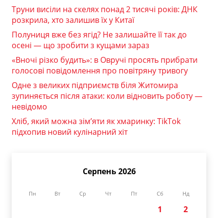
Труни висіли на скелях понад 2 тисячі років: ДНК
розкрила, хто залишив їх у Китаї
Полуниця вже без ягід? Не залишайте її так до
осені — що зробити з кущами зараз
«Вночі різко будить»: в Овручі просять прибрати
голосові повідомлення про повітряну тривогу
Одне з великих підприємств біля Житомира
зупиняється після атаки: коли відновить роботу —
невідомо
Хліб, який можна зім’яти як хмаринку: TikTok
підхопив новий кулінарний хіт
Серпень 2026
Пн
Вт
Ср
Чт
Пт
Сб
Нд
1
2