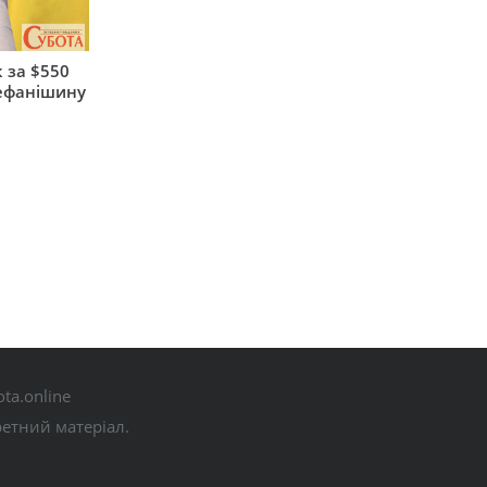
 за $550
тефанішину
ta.online
ретний матеріал.