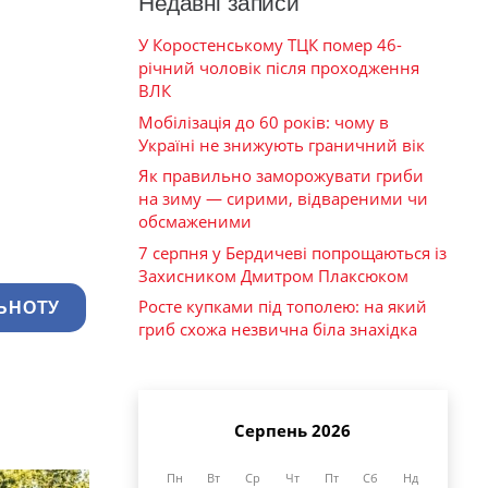
Недавні записи
У Коростенському ТЦК помер 46-
річний чоловік після проходження
ВЛК
Мобілізація до 60 років: чому в
Україні не знижують граничний вік
Як правильно заморожувати гриби
на зиму — сирими, відвареними чи
обсмаженими
7 серпня у Бердичеві попрощаються із
Захисником Дмитром Плаксюком
Росте купками під тополею: на який
ЬНОТУ
гриб схожа незвична біла знахідка
Серпень 2026
Пн
Вт
Ср
Чт
Пт
Сб
Нд