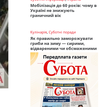
Мобілізація до 60 років: чому в
Україні не знижують
граничний вік
Кулінарія
,
Суботні поради
Як правильно заморожувати
гриби на зиму — сирими,
відвареними чи обсмаженими