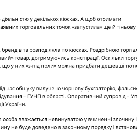
іяльністю у декількох кіосках. А щоб отримати
аявних торговельних точок «запустила» ще й тіньов
 брендів та розподіляла по кіосках. Роздрібною торгі
івий» товар, дотримуючись конспірації. Оскільки тор
и, що у них «з-під поли» можна придбати дешевші тют
Під час обшуку вилучено чорнову бухгалтерію, фальси
ідування – ГУНП в області. Оперативний супровід – У
ії України.
їни особа вважається невинуватою у вчиненні злочину 
вину не буде доведено в законному порядку і встано