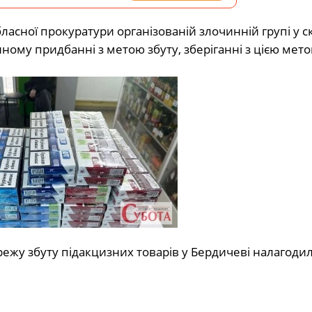
асної прокуратури організованій злочинній групі у с
ному придбанні з метою збуту, зберіганні з цією метою
жу збуту підакцизних товарів у Бердичеві налагодил