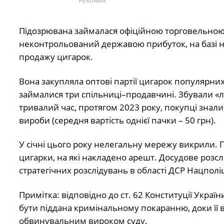
РЕКЛАМА
Підозрювана займалася офіційною торговельною д
неконтрольований державою прибуток, на базі н
продажу цигарок.
Вона закупляла оптові партії цигарок популярних
займалися три спільниці–продавчині. Збували «л
тривалий час, протягом 2023 року, покупці знал
вироби (середня вартість однієї пачки – 50 грн).
У січні цього року нелегальну мережу викрили. 
цигарки, на які накладено арешт. Досудове розсл
стратегічних розслідувань в області ДСР Нацполіц
Примітка: відповідно до ст. 62 Конституції Укра
бути піддана кримінальному покаранню, доки її 
обвинувальним вироком суду.