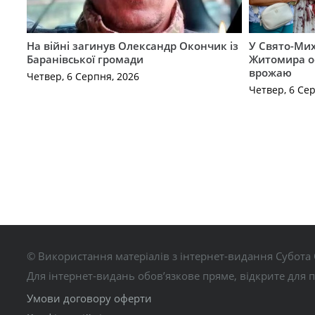
На війні загинув Олександр Окончик із
У Свято-Мих
Баранівської громади
Житомира о
врожаю
Четвер, 6 Серпня, 2026
Четвер, 6 Се
© Використання матеріалів з інтернет-видання Субота 
Для інтернет-видань обов’язкове пряме, відкрите для 
Умови договору оферти