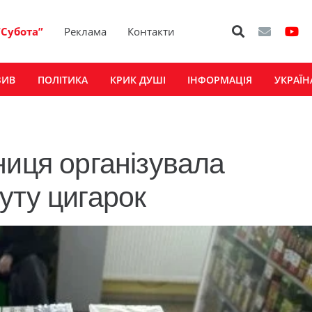
“Субота”
Реклама
Контакти
ЗИВ
ПОЛІТИКА
КРИК ДУШІ
ІНФОРМАЦІЯ
УКРАЇН
ниця організувала
уту цигарок