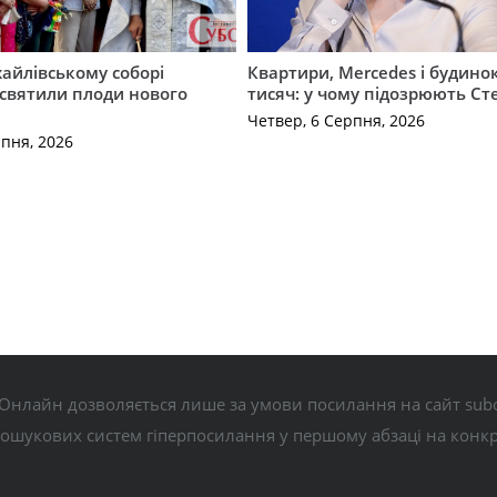
айлівському соборі
Квартири, Mercedes і будинок
святили плоди нового
тисяч: у чому підозрюють С
Четвер, 6 Серпня, 2026
рпня, 2026
Онлайн дозволяється лише за умови посилання на сайт subo
пошукових систем гіперпосилання у першому абзаці на конк