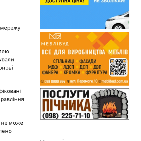
у мережу
влею
гували
юнові
фіковані
правління
і не може
влено