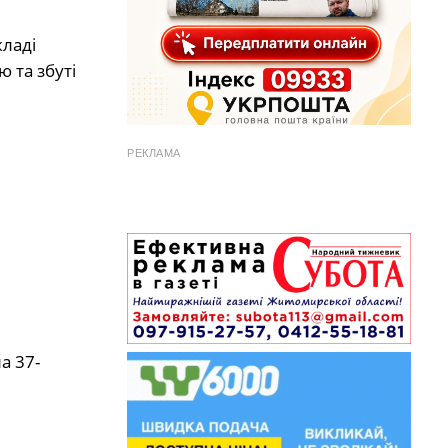
кладі
 та збуті
РЕКЛАМА
а 37-