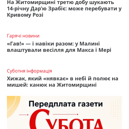
На Житомирщині третю добу шукають
14-річну Дар’ю Зрабіє: може перебувати у
Кривому Розі
Гарячі новини
«Гав!» — і навіки разом: у Малині
влаштували весілля для Макса і Мері
Суботня інформація
Хижак, який «нявкає» в небі й полює на
мишей: канюк на Житомирщині