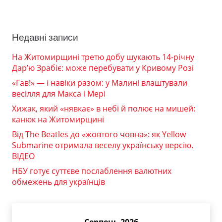
Недавні записи
На Житомирщині третю добу шукають 14-річну
Дар’ю Зрабіє: може перебувати у Кривому Розі
«Гав!» — і навіки разом: у Малині влаштували
весілля для Макса і Мері
Хижак, який «нявкає» в небі й полює на мишей:
канюк на Житомирщині
Від The Beatles до «жовтого човна»: як Yellow
Submarine отримала веселу українську версію.
ВІДЕО
НБУ готує суттєве послаблення валютних
обмежень для українців