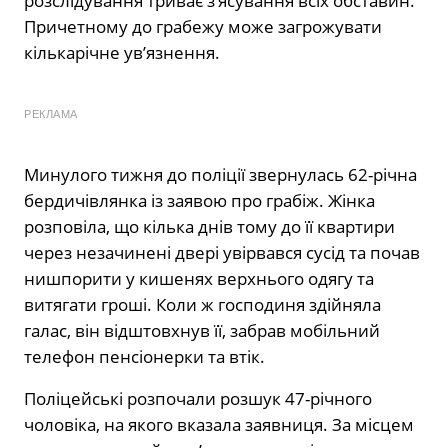
розслідування триває з’ясування всіх обставин.
Причетному до грабежу може загрожувати
кількарічне ув’язнення.
РЕКЛАМА
Минулого тижня до поліції звернулась 62-річна
бердичівлянка із заявою про грабіж. Жінка
розповіла, що кілька днів тому до її квартири
через незачинені двері увірвався сусід та почав
нишпорити у кишенях верхнього одягу та
витягати гроші. Коли ж господиня здійняла
галас, він відштовхнув її, забрав мобільний
телефон пенсіонерки та втік.
Поліцейські розпочали розшук 47-річного
чоловіка, на якого вказала заявниця. За місцем