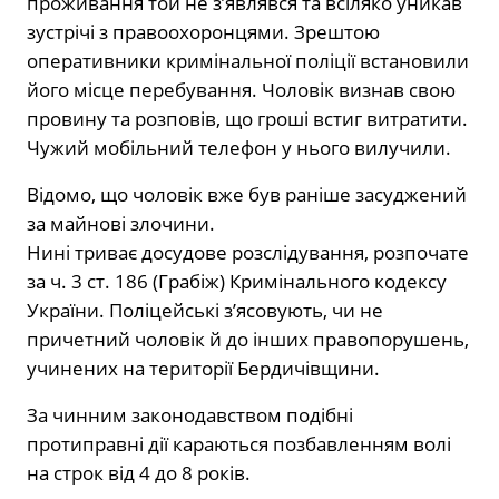
проживання той не з’являвся та всіляко уникав
зустрічі з правоохоронцями. Зрештою
оперативники кримінальної поліції встановили
його місце перебування. Чоловік визнав свою
провину та розповів, що гроші встиг витратити.
Чужий мобільний телефон у нього вилучили.
Відомо, що чоловік вже був раніше засуджений
за майнові злочини.
Нині триває досудове розслідування, розпочате
за ч. 3 ст. 186 (Грабіж) Кримінального кодексу
України. Поліцейські з’ясовують, чи не
причетний чоловік й до інших правопорушень,
учинених на території Бердичівщини.
За чинним законодавством подібні
протиправні дії караються позбавленням волі
на строк від 4 до 8 років.