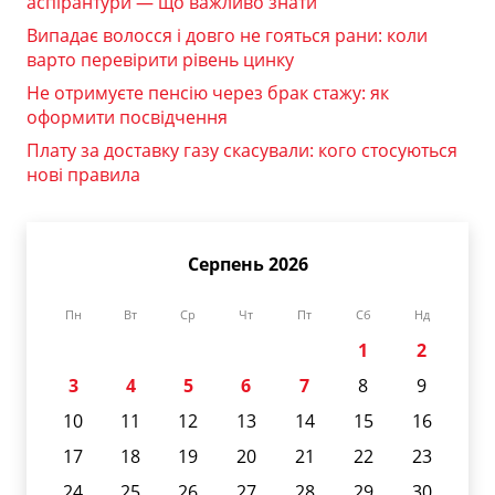
аспірантури — що важливо знати
Випадає волосся і довго не гояться рани: коли
варто перевірити рівень цинку
Не отримуєте пенсію через брак стажу: як
оформити посвідчення
Плату за доставку газу скасували: кого стосуються
нові правила
Серпень 2026
Пн
Вт
Ср
Чт
Пт
Сб
Нд
1
2
3
4
5
6
7
8
9
10
11
12
13
14
15
16
17
18
19
20
21
22
23
24
25
26
27
28
29
30