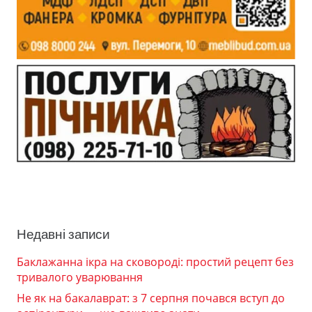
Недавні записи
Баклажанна ікра на сковороді: простий рецепт без
тривалого уварювання
Не як на бакалаврат: з 7 серпня почався вступ до