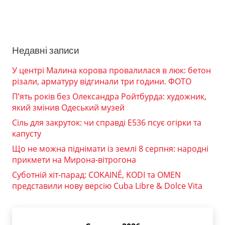
Недавні записи
У центрі Малина корова провалилася в люк: бетон
різали, арматуру відгинали три години. ФОТО
П’ять років без Олександра Ройтбурда: художник,
який змінив Одеський музей
Сіль для закруток: чи справді Е536 псує огірки та
капусту
Що не можна піднімати із землі 8 серпня: народні
прикмети на Мирона-вітрогона
Суботній хіт-парад: COKAINÉ, KODI та OMEN
представили нову версію Cuba Libre & Dolce Vita