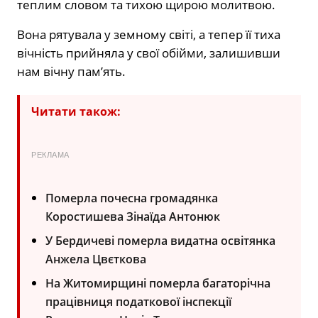
теплим словом та тихою щирою молитвою.
Вона рятувала у земному світі, а тепер її тиха
вічність прийняла у свої обійми, залишивши
нам вічну пам’ять.
Читати також:
РЕКЛАМА
Померла почесна громадянка
Коростишева Зінаїда Антонюк
У Бердичеві померла видатна освітянка
Анжела Цвєткова
На Житомирщині померла багаторічна
працівниця податкової інспекції