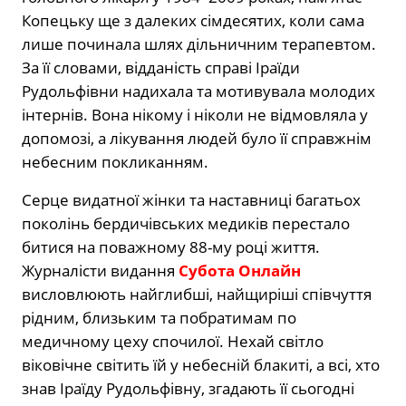
Копецьку ще з далеких сімдесятих, коли сама
лише починала шлях дільничним терапевтом.
За її словами, відданість справі Іраїди
Рудольфівни надихала та мотивувала молодих
інтернів. Вона нікому і ніколи не відмовляла у
допомозі, а лікування людей було її справжнім
небесним покликанням.
Серце видатної жінки та наставниці багатьох
поколінь бердичівських медиків перестало
битися на поважному 88-му році життя.
Журналісти видання
Субота Онлайн
висловлюють найглибші, найщиріші співчуття
рідним, близьким та побратимам по
медичному цеху спочилої. Нехай світло
віковічне світить їй у небесній блакиті, а всі, хто
знав Іраїду Рудольфівну, згадають її сьогодні