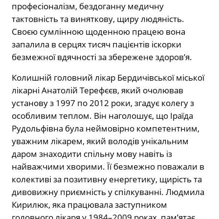
професіоналізм, бездоганну медичну
тактовність та виняткову, щиру людяність.
Своєю сумлінною щоденною працею вона
запалила в серцях тисяч пацієнтів іскорки
безмежної вдячності за збережене здоров’я.
Колишній головний лікар Бердичівської міської
лікарні Анатолій Терефєєв, який очолював
установу з 1997 по 2012 роки, згадує колегу з
особливим теплом. Він наголошує, що Іраїда
Рудольфівна була неймовірно компетентним,
уважним лікарем, який володів унікальним
даром знаходити спільну мову навіть із
найважчими хворими. Її безмежно поважали в
колективі за позитивну енергетику, щирість та
дивовижну приємність у спілкуванні. Людмила
Кирилюк, яка працювала заступником
головного лікаря у 1984–2009 роках, пам’ятає