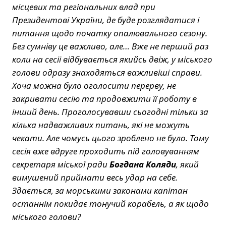
місцевих та регіональних влад при
Президентові України, де буде розглядатися і
питання щодо початку опалювального сезону.
Без сумніву це важливо, але… Вже не перший раз
коли на сесіі відбувається якийсь двіж, у міського
голови одразу знаходяться важливіші справи.
Хоча можна було оголосити перерву, не
закривати сесію та продовжити її роботу в
інший день. Проголосувавши сьогодні тільки за
кілька надважливих питань, які не можуть
чекати. Але чомусь цього зроблено не було. Тому
сесія вже вдруге проходить під головуванням
секретаря міської ради
Богдана Коляди
, який
вимушений приймати весь удар на себе.
Здається, за морськими законами капітан
останнім покидає тонучий корабель, а як щодо
міського голови?