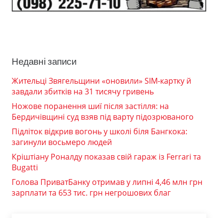
Недавні записи
Жительці Звягельщини «оновили» SIM-картку й
завдали збитків на 31 тисячу гривень
Ножове поранення шиї після застілля: на
Бердичівщині суд взяв під варту підозрюваного
Підліток відкрив вогонь у школі біля Бангкока:
загинули восьмеро людей
Кріштіану Роналду показав свій гараж із Ferrari та
Bugatti
Голова ПриватБанку отримав у липні 4,46 млн грн
зарплати та 653 тис. грн негрошових благ