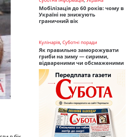
Суботня інформація
,
Україна
Мобілізація до 60 років: чому в
Україні не знижують
граничний вік
Кулінарія
,
Суботні поради
Як правильно заморожувати
гриби на зиму — сирими,
відвареними чи обсмаженими
гли в бік