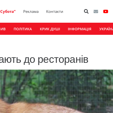
“Субота”
Реклама
Контакти
ЗИВ
ПОЛІТИКА
КРИК ДУШІ
ІНФОРМАЦІЯ
УКРАЇН
гають до ресторанів