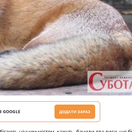
В GOOGLE
ДОДАТИ ЗАРАЗ
ігають нічним містом, кажуть, бачили два лиси, що бі