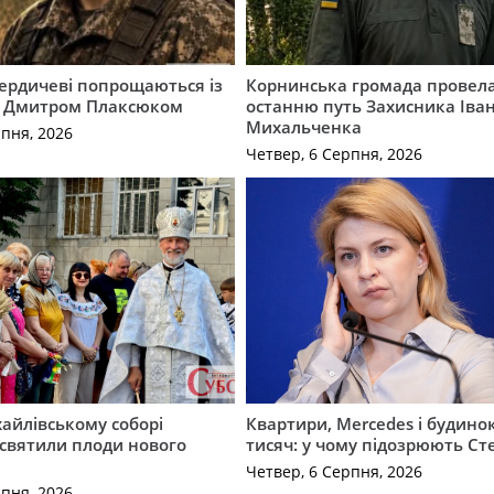
Бердичеві попрощаються із
Корнинська громада провела
 Дмитром Плаксюком
останню путь Захисника Іва
Михальченка
рпня, 2026
Четвер, 6 Серпня, 2026
айлівському соборі
Квартири, Mercedes і будинок
святили плоди нового
тисяч: у чому підозрюють С
Четвер, 6 Серпня, 2026
рпня, 2026