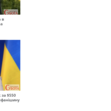
 в
на
 за $550
тефанішину