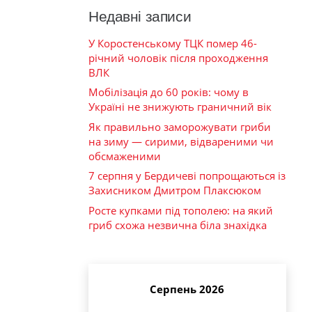
Недавні записи
У Коростенському ТЦК помер 46-
річний чоловік після проходження
ВЛК
Мобілізація до 60 років: чому в
Україні не знижують граничний вік
Як правильно заморожувати гриби
на зиму — сирими, відвареними чи
обсмаженими
7 серпня у Бердичеві попрощаються із
Захисником Дмитром Плаксюком
Росте купками під тополею: на який
гриб схожа незвична біла знахідка
Серпень 2026