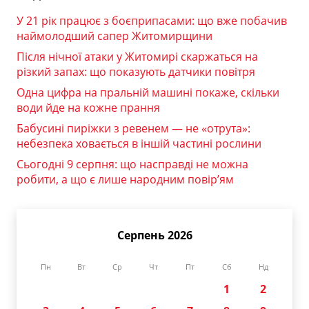
У 21 рік працює з боєприпасами: що вже побачив
наймолодший сапер Житомирщини
Після нічної атаки у Житомирі скаржаться на
різкий запах: що показують датчики повітря
Одна цифра на пральній машині покаже, скільки
води йде на кожне прання
Бабусині пиріжки з ревенем — не «отрута»:
небезпека ховається в іншій частині рослини
Сьогодні 9 серпня: що насправді не можна
робити, а що є лише народним повір’ям
Серпень 2026
Пн
Вт
Ср
Чт
Пт
Сб
Нд
1
2