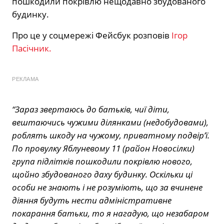
пошкодили покрівлю нещодавно збудованого
будинку.
Про це у соцмережі Фейсбук розповів
Ігор
Пасічник.
РЕКЛАМА
“Зараз звертаюсь до батьків, чиї діти,
вештаючись чужими ділянками (недобудовами),
роблять шкоду на чужому, приватному подвір’ї.
По провулку Яблуневому 11 (район Новосілки)
група підлітків пошкодили покрівлю нового,
щойно збудованого даху будинку. Оскільки ці
особи не знають і не розуміють, що за вчинене
діяння будуть нести адміністративне
покарання батьки, то я нагадую, що незабаром