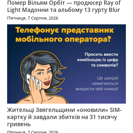
Помер Вільям Орбіт — продюсер Ray of
Light Мадонни та альбому 13 гурту Blur
П’ятниця, 7 Серпня, 2026
Жительці Звягельщини «оновили» SIM-
картку й завдали збитків на 31 тисячу
гривень
П’ятниця, 7 Серпня, 2026