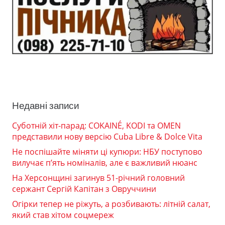
Недавні записи
Суботній хіт-парад: COKAINÉ, KODI та OMEN
представили нову версію Cuba Libre & Dolce Vita
Не поспішайте міняти ці купюри: НБУ поступово
вилучає п’ять номіналів, але є важливий нюанс
На Херсонщині загинув 51-річний головний
сержант Сергій Капітан з Овруччини
Огірки тепер не ріжуть, а розбивають: літній салат,
який став хітом соцмереж