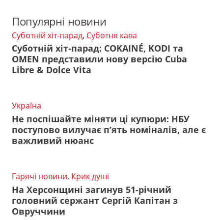
Популярні новини
Суботній хіт-парад
,
Суботня кава
Суботній хіт-парад: COKAINÉ, KODI та
OMEN представили нову версію Cuba
Libre & Dolce Vita
Україна
Не поспішайте міняти ці купюри: НБУ
поступово вилучає п’ять номіналів, але є
важливий нюанс
Гарячі новини
,
Крик душі
На Херсонщині загинув 51-річний
головний сержант Сергій Капітан з
Овруччини