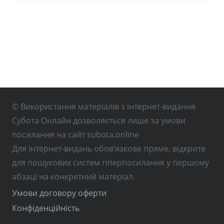
© Використання матеріалів з інтернет-видання
Субота Онлайн дозволяється лише за умови
посилання на сайт subota.online
Для інтернет-видань обов’язкове пряме, відкрите
для пошукових систем гіперпосилання у першому
абзаці на конкретний матеріал.
Умови договору оферти
Конфіденційність