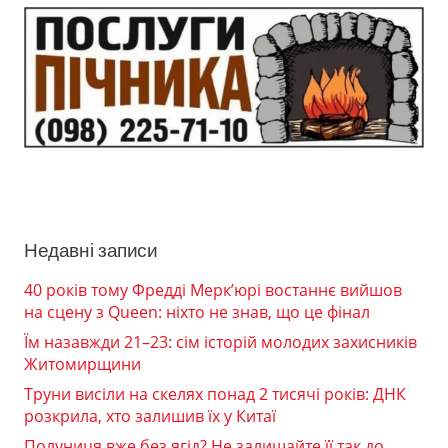
Недавні записи
40 років тому Фредді Мерк’юрі востаннє вийшов
на сцену з Queen: ніхто не знав, що це фінал
Їм назавжди 21–23: сім історій молодих захисників
Житомирщини
Труни висіли на скелях понад 2 тисячі років: ДНК
розкрила, хто залишив їх у Китаї
Полуниця вже без ягід? Не залишайте її так до