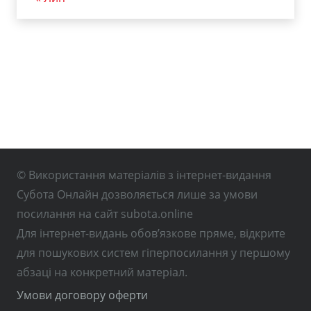
© Використання матеріалів з інтернет-видання
Субота Онлайн дозволяється лише за умови
посилання на сайт subota.online
Для інтернет-видань обов’язкове пряме, відкрите
для пошукових систем гіперпосилання у першому
абзаці на конкретний матеріал.
Умови договору оферти