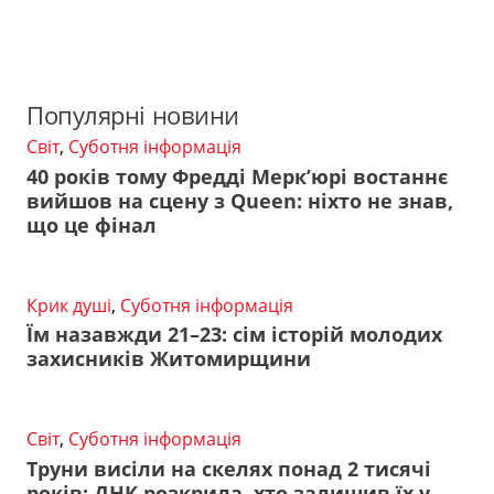
Популярні новини
Світ
,
Суботня інформація
40 років тому Фредді Мерк’юрі востаннє
вийшов на сцену з Queen: ніхто не знав,
що це фінал
Крик душі
,
Суботня інформація
Їм назавжди 21–23: сім історій молодих
захисників Житомирщини
Світ
,
Суботня інформація
Труни висіли на скелях понад 2 тисячі
років: ДНК розкрила, хто залишив їх у