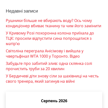
Недавні записи
Рушники більше не вбирають воду? Ось чому
кондиціонер вбиває тканину та чим його замінити
У Кривому Розі похоронна колона приїхала до
ТЦК: просили відпустити сина попрощатися з
матір’ю
Світоліна переграла Анісімову і вийшла у
чвертьфінал WTA 1000 у Торонто. Відео
Забудьте про забитий злив: одна склянка солі
прочистить труби за 20 хвилин
У Бердичеві діти знову сіли за шахівниці на честь
свого тренера, який загинув на війні
Серпень 2026