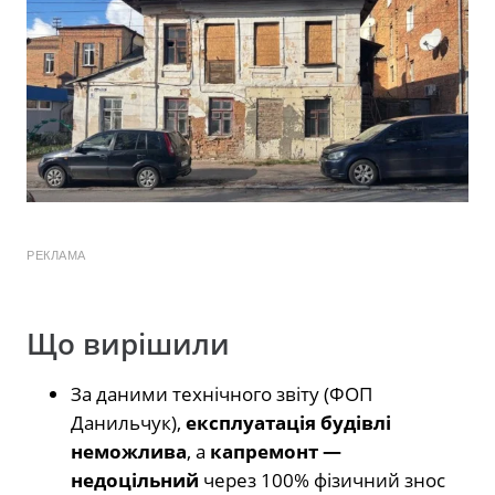
РЕКЛАМА
Що вирішили
За даними технічного звіту (ФОП
Данильчук),
експлуатація будівлі
неможлива
, а
капремонт —
недоцільний
через 100% фізичний знос