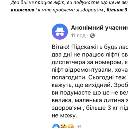
Два дні не працює ліфт, ви подумаєте що це не ве
коляскою
і я маю проблеми зі здоровʼям ,
більше 3