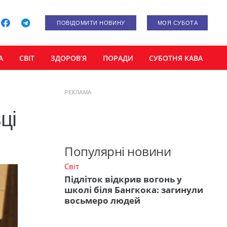
ПОВІДОМИТИ НОВИНУ
МОЯ СУБОТА
А
СВІТ
ЗДОРОВ’Я
ПОРАДИ
СУБОТНЯ КАВА
РЕКЛАМА
ці
Популярні новини
Світ
Підліток відкрив вогонь у
школі біля Бангкока: загинули
восьмеро людей