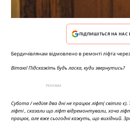
ПІДПИШІТЬСЯ НА НАС 
Бердичівлянам відмовлено в ремонті ліфта через 
Вітаю! Підскажіть будь ласка, куди звернутись?
РЕКЛАМА
Субота / неділя два дні не працює ліфт( світло є)
ліфті , сказали що ліфт відремонтували, хоча лі
працює, але вже сьогодні кажуть, що вихідний. З