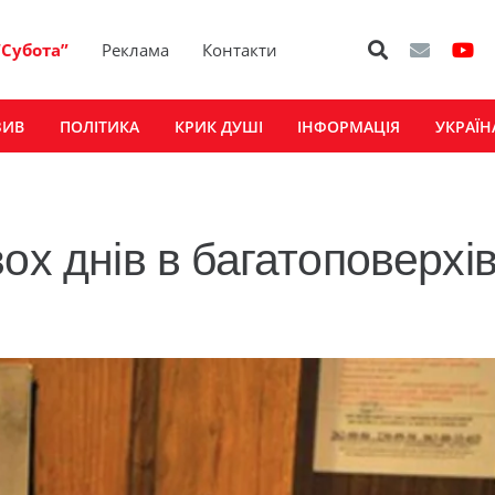
“Субота”
Реклама
Контакти
ЗИВ
ПОЛІТИКА
КРИК ДУШІ
ІНФОРМАЦІЯ
УКРАЇН
ох днів в багатоповерхів