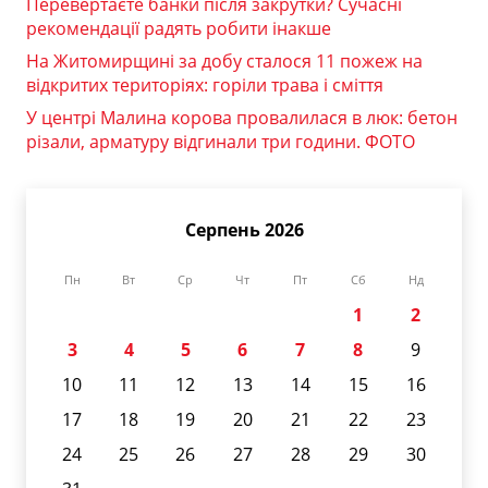
Перевертаєте банки після закрутки? Сучасні
рекомендації радять робити інакше
На Житомирщині за добу сталося 11 пожеж на
відкритих територіях: горіли трава і сміття
У центрі Малина корова провалилася в люк: бетон
різали, арматуру відгинали три години. ФОТО
Серпень 2026
Пн
Вт
Ср
Чт
Пт
Сб
Нд
1
2
3
4
5
6
7
8
9
10
11
12
13
14
15
16
17
18
19
20
21
22
23
24
25
26
27
28
29
30