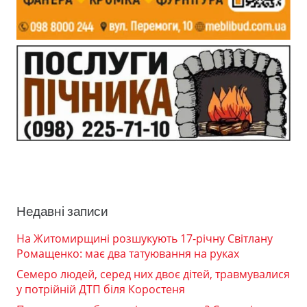
Недавні записи
На Житомирщині розшукують 17-річну Світлану
Ромащенко: має два татуювання на руках
Семеро людей, серед них двоє дітей, травмувалися
у потрійній ДТП біля Коростеня