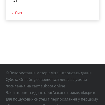
31
« Лип
© Використання матеріалів з інтернет-видання
Субота Онлайн дозволяється лише за умови
посилання на сайт subota.online
Для інтернет-видань обов’язкове пряме, відкрите
для пошукових систем гіперпосилання у першому