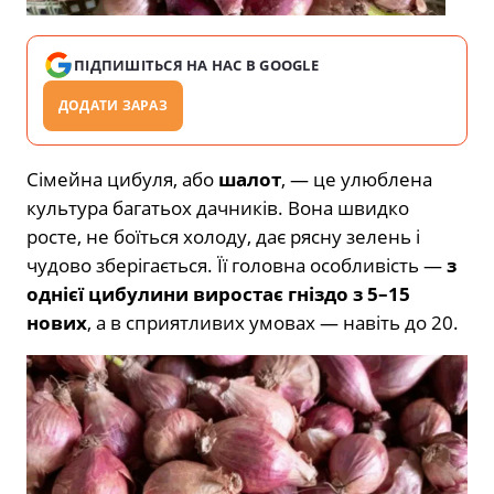
ПІДПИШІТЬСЯ НА НАС В GOOGLE
ДОДАТИ ЗАРАЗ
Сімейна цибуля, або
шалот
, — це улюблена
культура багатьох дачників. Вона швидко
росте, не боїться холоду, дає рясну зелень і
чудово зберігається. Її головна особливість —
з
однієї цибулини виростає гніздо з 5–15
нових
, а в сприятливих умовах — навіть до 20.