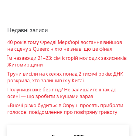
Недавні записи
40 років тому Фредді Мерк’юрі востаннє вийшов
на сцену з Queen: ніхто не знав, що це фінал
Їм назавжди 21–23: сім історій молодих захисників
Житомирщини
Труни висіли на скелях понад 2 тисячі років: ДНК
розкрила, хто залишив їх у Китаї
Полуниця вже без ягід? Не залишайте її так до
осені — що зробити з кущами зараз
«Вночі різко будить»: в Овручі просять прибрати
голосові повідомлення про повітряну тривогу