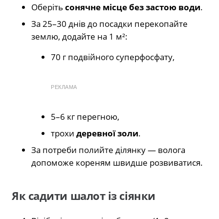
Оберіть
сонячне місце без застою води
.
За 25–30 днів до посадки перекопайте
землю, додайте на 1 м²:
70 г подвійного суперфосфату,
РЕКЛАМА
5–6 кг перегною,
трохи
деревної золи
.
За потреби полийте ділянку — волога
допоможе кореням швидше розвиватися.
Як садити шалот із сіянки