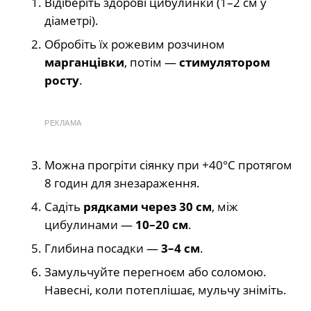
Відіберіть здорові цибулинки (1–2 см у
діаметрі).
Обробіть їх рожевим розчином
марганцівки
, потім —
стимулятором
росту
.
РЕКЛАМА
Можна прогріти сіянку при +40°C протягом
8 годин для знезараження.
Садіть
рядками через 30 см
, між
цибулинами —
10–20 см
.
Глибина посадки —
3–4 см
.
Замульчуйте перегноєм або соломою.
Навесні, коли потеплішає, мульчу зніміть.