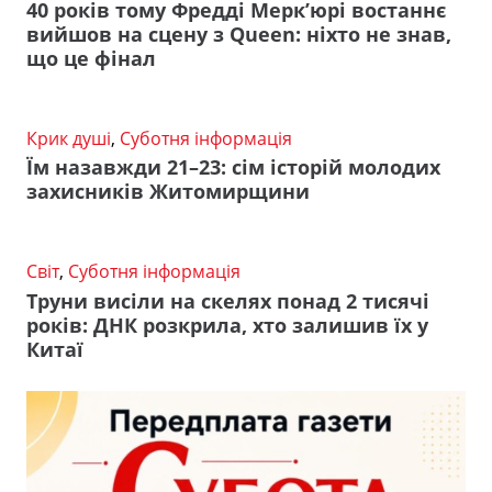
40 років тому Фредді Мерк’юрі востаннє
вийшов на сцену з Queen: ніхто не знав,
що це фінал
Крик душі
,
Суботня інформація
Їм назавжди 21–23: сім історій молодих
захисників Житомирщини
Світ
,
Суботня інформація
Труни висіли на скелях понад 2 тисячі
років: ДНК розкрила, хто залишив їх у
Китаї