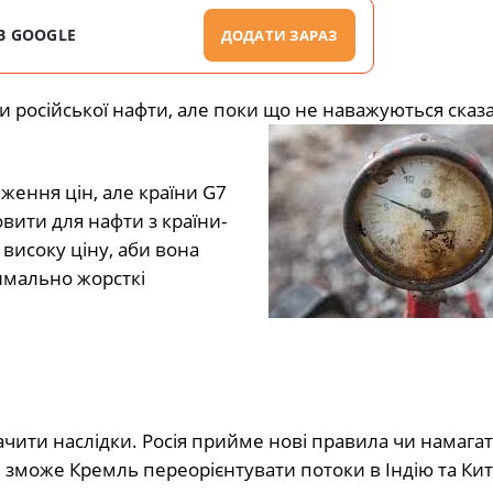
В GOOGLE
ДОДАТИ ЗАРАЗ
оти російської нафти, але поки що не наважуються сказ
ження цін, але країни G7
вити для нафти з країни-
високу ціну, аби вона
симально жорсткі
чити наслідки. Росія прийме нові правила чи намага
чи зможе Кремль переорієнтувати потоки в Індію та Ки