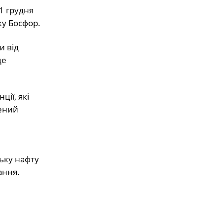
1 грудня
ку Босфор.
и від
це
ії, які
лений
ську нафту
ання.