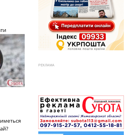
ати
РЕКЛАМА
тиметься
тай?