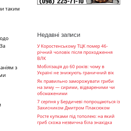
ши таким
Недавні записи
щодо
 За
У Коростенському ТЦК помер 46-
річний чоловік після проходження
ВЛК
Мобілізація до 60 років: чому в
аніям з
Україні не знижують граничний вік
ими
Як правильно заморожувати гриби
на зиму — сирими, відвареними чи
обсмаженими
е
7 серпня у Бердичеві попрощаються із
и
Захисником Дмитром Плаксюком
Росте купками під тополею: на який
гриб схожа незвична біла знахідка