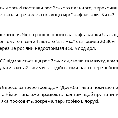
ть морські поставки російського пального, перекрив
аться три великі покупці сирої нафти: Індія, Китай і
ні знижки. Якщо раніше російська нафта марки Urals 
нтом, то після 24 лютого “знижка” становила 20-30%.
через це росіяни недоотримали 50 млрд дол.
С відмовиться від російських дизелю та мазуту, комп
рувати з китайськими та індійськими нафтопереробн
 в Євросоюз трубопроводом “Дружба”, який поки що н
ща та Німеччина вже працюють над тим, щоб припинит
яка проходить, зокрема, територією Білорусі.