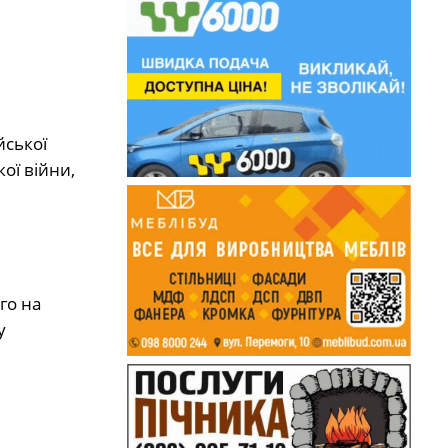
йської
ої війни,
го на
у