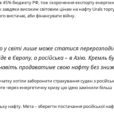
є 45% бюджету РФ, тож скорочення експорту енергоно
 завдяки високим світовим цінам на нафту Urals торг
ого вистачає, аби фінансувати війну.
о у світі лише може статися перерозподі
де в Європу, а російська – в Азію. Кремль б
навіть продаватиме свою нафту без зниж
очатку хотіли заборонити страхування суден з російсь
роте через енергетичну кризу цю ідею замінили більш
ьку нафту. Мета – зберегти постачання російської нафт