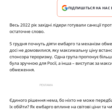
ПІДПИШІТЬСЯ НА НАС 
Весь 2022 рік західні лідери готували санкції пр
остаточне слово.
5 грудня почнуть діяти ембарго та механізм обме
досі не домовилися, яку максимальну ціну встано
спонсора тероризму. Одна група пропонує більш 
була зручною для Росії, а інша – виступає за мак
обмеження.
РЕКЛАМА
Єдиного рішення нема, бо ніхто не може передба
їх обійти? Як ембарго вплине на світові ціни та 