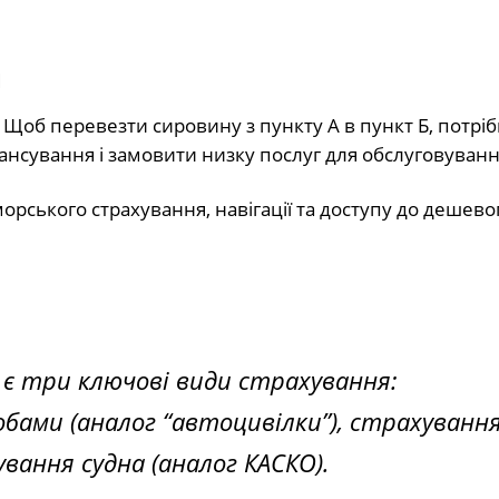
н
Щоб перевезти сировину з пункту А в пункт Б, потрі
ансування і замовити низку послуг для обслуговуванн
 морського страхування, навігації та доступу до дешево
 є три ключові види страхування:
обами (аналог “автоцивілки”), страхуванн
ання судна (аналог КАСКО).