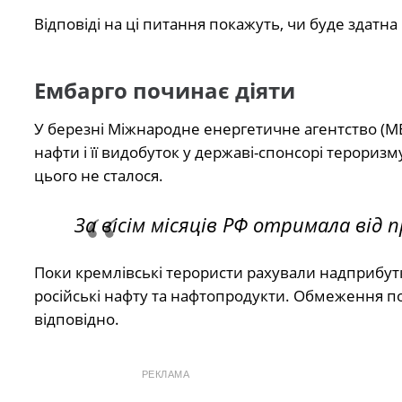
Відповіді на ці питання покажуть, чи буде здатна
Ембарго починає діяти
У березні Міжнародне енергетичне агентство (МЕА
нафти і її видобуток у державі-спонсорі тероризм
цього не сталося.
За вісім місяців РФ отримала від 
Поки кремлівські терористи рахували надприбутк
російські нафту та нафтопродукти. Обмеження поч
відповідно.
РЕКЛАМА