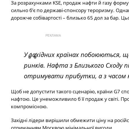
За розрахунками KSE, продаж нафти й газу форму
сильно б’є по державі-спонсору тероризму. Однак
дорожче собівартості – близько 65 дол за бар. Ць
РЕКЛАМА
У західних країнах побоюються, щ
ринків. Нафта з Близького Сходу пі
отримувати прибутки, а з часом 
Щоб не допустити такого сценарію, країни G7 сп
нафтою. Це унеможливило б її продаж у світі. П
компромісною.
Західні лідери вирішили обмежити ціну на російс
отриманням Москвою мінімальної вигоди.