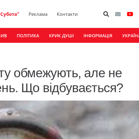
“Субота”
Реклама
Контакти
ЗИВ
ПОЛІТИКА
КРИК ДУШІ
ІНФОРМАЦІЯ
УКРАЇН
фту обмежують, але не
ень. Що відбувається?