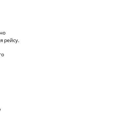
бно
я рейсу.
го
я