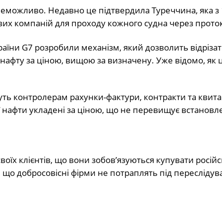
еможливо. Недавно це підтвердила Туреччина, яка з 
их компаній для проходу кожного судна через прото
аїни G7 розробили механізм, який дозволить відрізат
нафту за ціною, вищою за визначену. Уже відомо, як 
ть контролерам рахунки-фактури, контракти та квитанц
ої нафти укладені за ціною, що не перевищує встанов
воїх клієнтів, що вони зобов’язуються купувати росій
що добросовісні фірми не потраплять під переслідув