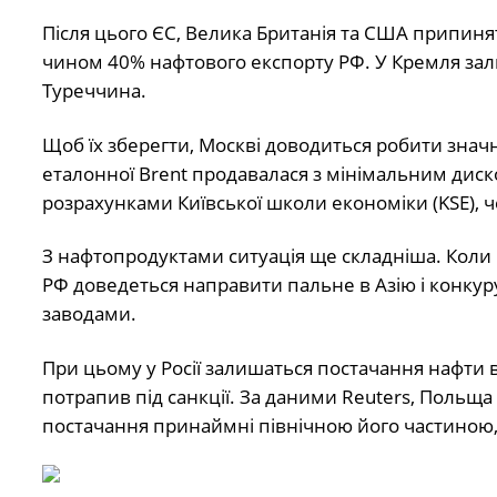
Після цього ЄС, Велика Британія та США припиня
чином 40% нафтового експорту РФ. У Кремля залиш
Туреччина.
Щоб їх зберегти, Москві доводиться робити знач
еталонної Brent продавалася з мінімальним диско
розрахунками Київської школи економіки (KSE), 
З нафтопродуктами ситуація ще складніша. Коли Є
РФ доведеться направити пальне в Азію і конку
заводами.
При цьому у Росії залишаться постачання нафти
потрапив під санкції. За даними Reuters, Поль
постачання принаймні північною його частиною, 