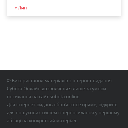
« Лип
© Використання матеріалів з інтернет-видання
Субота Онлайн дозволяється лише за умови
посилання на сайт subota.online
Для інтернет-видань обов’язкове пряме, відкрите
для пошукових систем гіперпосилання у першому
абзаці на конкретний матеріал.