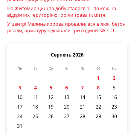
На Житомирщині за добу сталося 11 пожеж на
відкритих територіях: горіли трава і сміття
У центрі Малина корова провалилася в люк: бетон
різали, арматуру відгинали три години. ФОТО
Серпень 2026
Пн
Вт
Ср
Чт
Пт
Сб
Нд
1
2
3
4
5
6
7
8
9
10
11
12
13
14
15
16
17
18
19
20
21
22
23
24
25
26
27
28
29
30
31