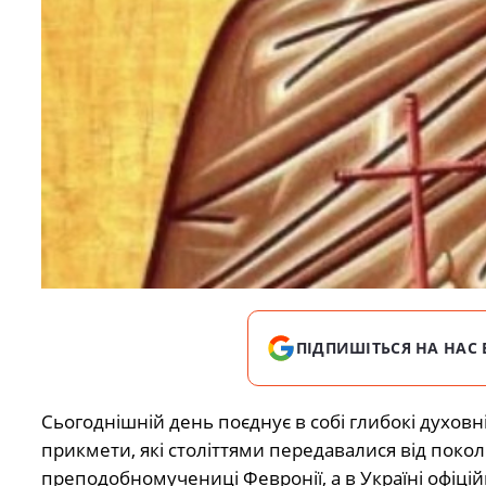
ПІДПИШІТЬСЯ НА НАС 
Сьогоднішній день поєднує в собі глибокі духовні
прикмети, які століттями передавалися від покол
преподобномучениці Февронії, а в Україні офіц