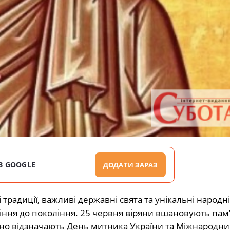
В GOOGLE
ДОДАТИ ЗАРАЗ
 традиції, важливі державні свята та унікальні народні
іння до покоління. 25 червня віряни вшановують пам’
ійно відзначають День митника України та Міжнародн