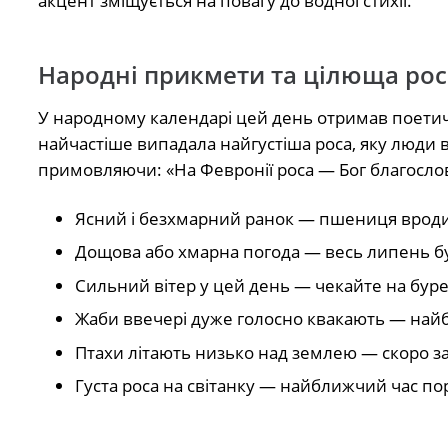
акцент зміщується на повагу до водної стихії.
Народні прикмети та цілюща рос
У народному календарі цей день отримав поетич
найчастіше випадала найгустіша роса, яку люди 
примовляючи: «На Февронії роса — Бог благослов
Ясний і безхмарний ранок — пшениця вродит
Дощова або хмарна погода — весь липень б
Сильний вітер у цей день — чекайте на буре
Жаби ввечері дуже голосно квакають — на
Птахи літають низько над землею — скоро з
Густа роса на світанку — найближчий час по