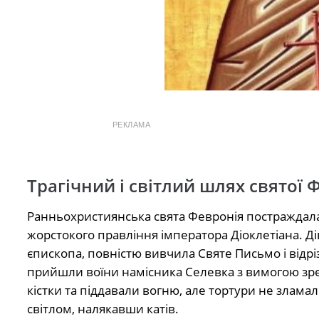
РЕКЛАМА
Трагічний і світлий шлях святої 
Ранньохристиянська свята Февронія постраждала за
жорстокого правління імператора Діоклетіана. Ді
єпископа, повністю вивчила Святе Письмо і відрі
прийшли воїни намісника Селевка з вимогою зрек
кістки та піддавали вогню, але тортури не злам
світлом, налякавши катів.