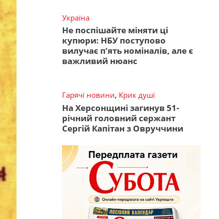
Україна
Не поспішайте міняти ці
купюри: НБУ поступово
вилучає п’ять номіналів, але є
важливий нюанс
Гарячі новини
,
Крик душі
На Херсонщині загинув 51-
річний головний сержант
Сергій Капітан з Овруччини