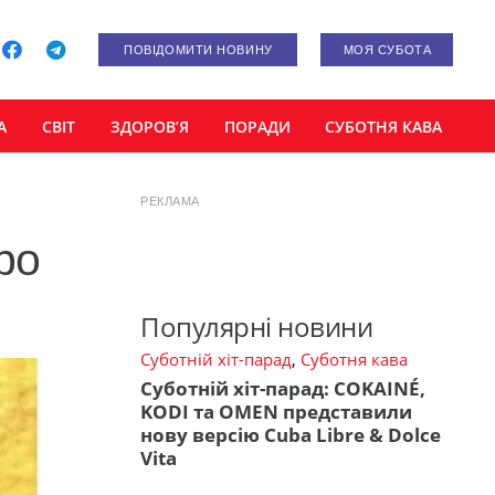
ПОВІДОМИТИ НОВИНУ
МОЯ СУБОТА
А
СВІТ
ЗДОРОВ’Я
ПОРАДИ
СУБОТНЯ КАВА
РЕКЛАМА
ро
Популярні новини
Суботній хіт-парад
,
Суботня кава
Суботній хіт-парад: COKAINÉ,
KODI та OMEN представили
нову версію Cuba Libre & Dolce
Vita