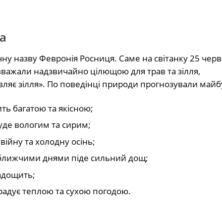
а
ну назву Февронія Росниця. Саме на світанку 25 чер
вважали надзвичайно цілющою для трав та зілля,
ляє зілля». По поведінці природи прогнозували майб
ь багатою та якісною;
уде вологим та сирим;
війну та холодну осінь;
йближчими днями піде сильний дощ;
адощить;
радує теплою та сухою погодою.