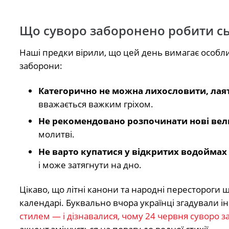
Що суворо заборонено робити сь
Наші предки вірили, що цей день вимагає особли
заборони:
Категорично не можна лихословити, лаят
вважається важким гріхом.
Не рекомендовано розпочинати нові вел
молитві.
Не варто купатися у відкритих водоймах
і може затягнути на дно.
Цікаво, що літні канони та народні перестороги
календарі. Буквально вчора українці згадували і
стилем — і дізнавалися, чому 24 червня суворо 