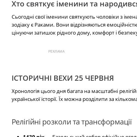
Хто святкує іменини та народивс
Сьогодні свої іменини святкують чоловіки з імен
зодіаку є Раками. Вони відрізняються емоційністю
цінуючи затишок рідного дому, комфорт і безпеку
РЕКЛАМА
ІСТОРИЧНІ ВЕХИ 25 ЧЕРВНЯ
Хронологія цього дня багата на масштабні релігійні,
української історії. Їх можна розділити за кіль
Релігійні розколи та трансформації
1439 рік
— Базельський собор офіційно оголо