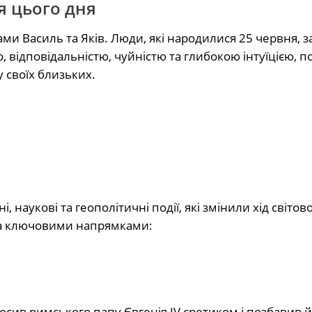
я цього дня
ами Василь та Яків. Люди, які народилися 25 червня, з
, відповідальністю, чуйністю та глибокою інтуїцією, п
 своїх близьких.
 наукові та геополітичні події, які змінили хід світово
кома ключовими напрямками:
сив римського папу Євгенія IV єретиком і позбавив 