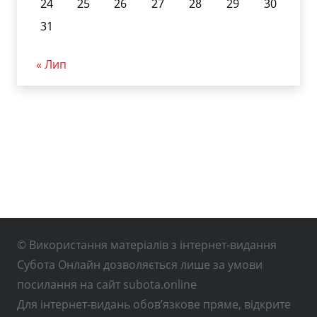
24
25
26
27
28
29
30
31
« Лип
© Використання матеріалів з інтернет-видання
Субота Онлайн дозволяється лише за умови
посилання на сайт subota.online
Для інтернет-видань обов’язкове пряме, відкрите