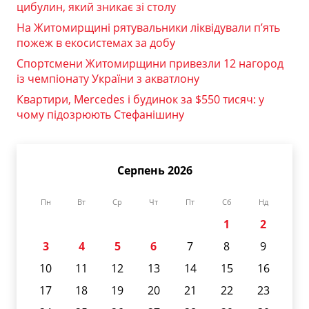
цибулин, який зникає зі столу
На Житомирщині рятувальники ліквідували п’ять
пожеж в екосистемах за добу
Спортсмени Житомирщини привезли 12 нагород
із чемпіонату України з акватлону
Квартири, Mercedes і будинок за $550 тисяч: у
чому підозрюють Стефанішину
Серпень 2026
Пн
Вт
Ср
Чт
Пт
Сб
Нд
1
2
3
4
5
6
7
8
9
10
11
12
13
14
15
16
17
18
19
20
21
22
23