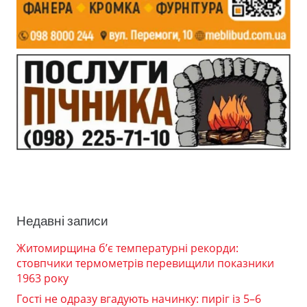
Недавні записи
Житомирщина б’є температурні рекорди:
стовпчики термометрів перевищили показники
1963 року
Гості не одразу вгадують начинку: пиріг із 5–6