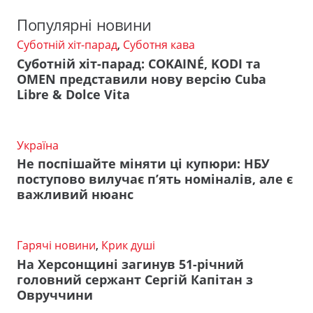
Популярні новини
Суботній хіт-парад
,
Суботня кава
Суботній хіт-парад: COKAINÉ, KODI та
OMEN представили нову версію Cuba
Libre & Dolce Vita
Україна
Не поспішайте міняти ці купюри: НБУ
поступово вилучає п’ять номіналів, але є
важливий нюанс
Гарячі новини
,
Крик душі
На Херсонщині загинув 51-річний
головний сержант Сергій Капітан з
Овруччини