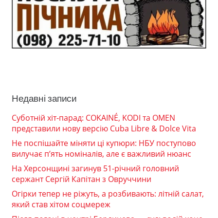
Недавні записи
Суботній хіт-парад: COKAINÉ, KODI та OMEN
представили нову версію Cuba Libre & Dolce Vita
Не поспішайте міняти ці купюри: НБУ поступово
вилучає п’ять номіналів, але є важливий нюанс
На Херсонщині загинув 51-річний головний
сержант Сергій Капітан з Овруччини
Огірки тепер не ріжуть, а розбивають: літній салат,
який став хітом соцмереж