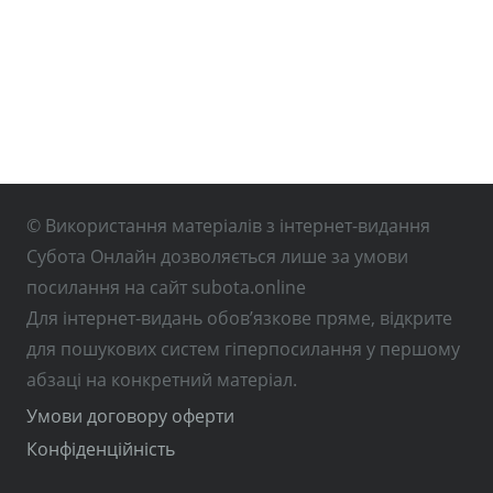
© Використання матеріалів з інтернет-видання
Субота Онлайн дозволяється лише за умови
посилання на сайт subota.online
Для інтернет-видань обов’язкове пряме, відкрите
для пошукових систем гіперпосилання у першому
абзаці на конкретний матеріал.
Умови договору оферти
Конфіденційність