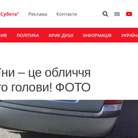
“Субота”
Реклама
Контакти
ЗИВ
ПОЛІТИКА
КРИК ДУШІ
ІНФОРМАЦІЯ
УКРАЇН
їни – це обличчя
го голови! ФОТО