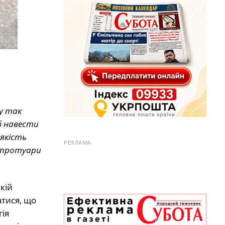
у так
б навести
 якість
РЕКЛАМА
а тротуари
кій
атися, що
гія