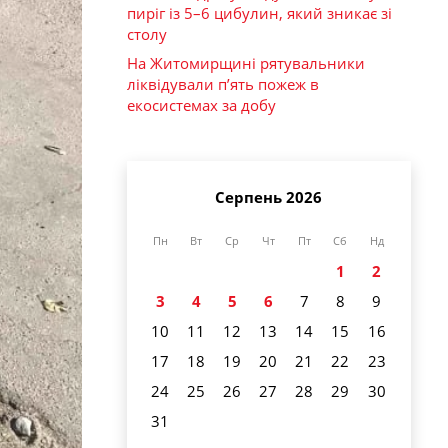
пиріг із 5–6 цибулин, який зникає зі
столу
На Житомирщині рятувальники
ліквідували п’ять пожеж в
екосистемах за добу
Серпень 2026
Пн
Вт
Ср
Чт
Пт
Сб
Нд
1
2
3
4
5
6
7
8
9
10
11
12
13
14
15
16
17
18
19
20
21
22
23
24
25
26
27
28
29
30
31