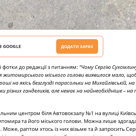
В GOOGLE
ДОДАТИ ЗАРАЗ
і фотки до редакції з питанням:
“Чому Сергію Сухомлин
ля житомирського міського голови виявилося мало, що
ші на якісь безглузді парасольки на Михайлівській, на
ки різних ганделиків, але немає на найнеобхідніше – н
івельним центром біля Автовокзалу №1 на вулиці Київсь
житомира та його міського голови. Можна лише здогад
. Може, раптом хтось із них візьме та й запросить Сер