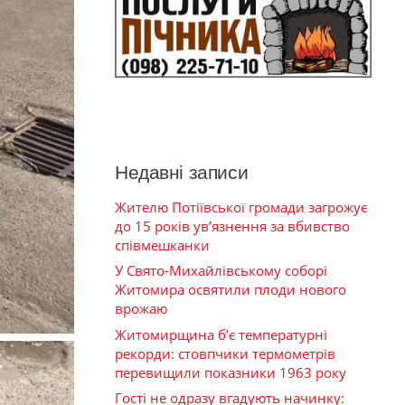
Недавні записи
Жителю Потіївської громади загрожує
до 15 років ув’язнення за вбивство
співмешканки
У Свято-Михайлівському соборі
Житомира освятили плоди нового
врожаю
Житомирщина б’є температурні
рекорди: стовпчики термометрів
перевищили показники 1963 року
Гості не одразу вгадують начинку: