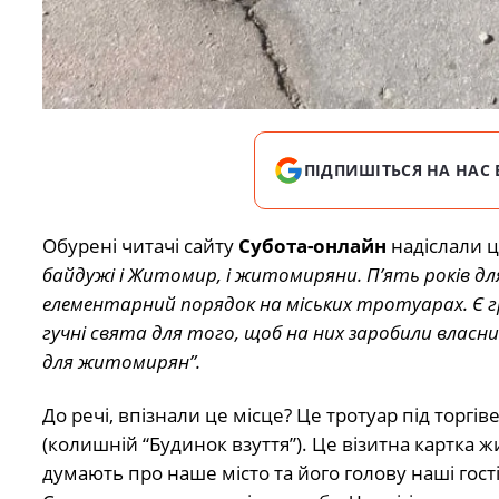
ПІДПИШІТЬСЯ НА НАС 
Обурені читачі сайту
Субота-онлайн
надіслали ц
байдужі і Житомир, і житомиряни. П’ять років д
елементарний порядок на міських тротуарах. Є гро
гучні свята для того, щоб на них заробили власни
для житомирян”.
До речі, впізнали це місце? Це тротуар під торг
(колишній “Будинок взуття”). Це візитна картка 
думають про наше місто та його голову наші гості