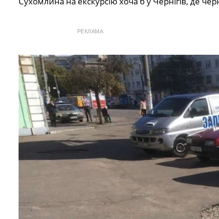
Сухомлина на екскурсію хоча б у Чернігів, де чер
РЕКЛАМА