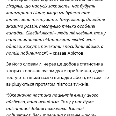
лікарям, що нас усіх закриють, нас будуть
кошмарити і інше, якщо ми будемо так
інтенсивно тестувати. Тому, хлопці, давайте
знизимо розгін, тестуємо тільки особливі
випадки. Сімейні лікарі – люди підневільні, тому
вони починають відправляти людей через
одного, кажуть почекати і посидіти вдома, а
потім подивимося”,
– сказав Арістов.
За його словами, через це добова статистика
хворих коронавірусом дуже приблизна, адже
тестують тільки важкі випадки або ті, які самі не
вирішуються протягом півтора тижнів.
“Уже значна частина пацієнтів внизу цього
айсберга, вона невидима. Тому у нас дуже
орієнтовні добові показники. Взагалі
подивіться, десь третина регіонів мають