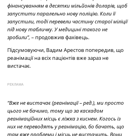
фінансуванням в десятки мільйонів доларів, щоб
запустити паралельно нову поліцію. Коли її
запустили, тоді перевели частину старої міліції
під нову табличку. У медицині такого не
зробили”,
– продовжив фахівець.
Підсумовуючи, Вадим Арестов попередив, що
реанімації на всіх пацієнтів вже зараз не
вистачає.
РЕКЛАМА
“Вже не вистачає (реанімації – ред.), ми просто
цього не бачимо, тому що за каскадом
реанімаційних місць є ліжка з киснем. Когось із
них не переводять у реанімацію, бо бачать, що
там вже проблеми і місць не вистачить. Вони