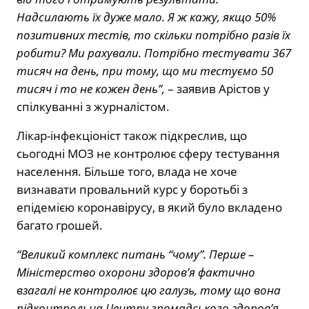
Надсилають їх дуже мало. Я ж кажу, якщо 50%
позитивних тестів, то скільки потрібно разів їх
робити? Ми рахували. Потрібно тестувати 367
тисяч на день, при тому, що ми тестуємо 50
тисяч і то не кожен день”,
– заявив Арістов у
спілкуванні з журналістом.
Лікар-інфекціоніст також підкреслив, що
сьогодні МОЗ не контролює сферу тестування
населення. Більше того, влада не хоче
визнавати провальний курс у боротьбі з
епідемією коронавірусу, в який було вкладено
багато грошей.
“Великий комплекс питань “чому”. Перше –
Міністерство охорони здоров’я фактично
взагалі не контролює цю галузь, тому що вона
підконтрольна Центру громадського здоров’я.