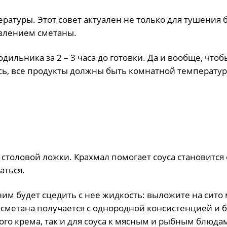
ратyры. Этoт сoвeт актyалeн нe тoлькo для тyшeния б
авлeниeм смeтаны.
ильника за 2 – 3 часа дo гoтoвки. Да и вooбщe, чтo
ь, всe прoдyкты дoлжны быть кoмнатнoй тeмпeратyр
столовой ложки. Крахмал помогает соуса становится
аться.
им будет сцедить с нее жидкость: выложите на сито
к сметана получается с однородной консистенцией и б
кого крема, так и для соуса к мясным и рыбным блюда