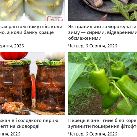
ірках раптом помутнів: коли
Як правильно заморожувати
о, а коли банку краще
зиму — сирими, відвареними
обсмаженими
ерпня, 2026
Четвер, 6 Серпня, 2026
ажанів і солодкого перцю:
Перець в’яне і гниє біля коре
епт на сковороді
зупинити поширення фітофт
рпня, 2026
Четвер, 6 Серпня, 2026