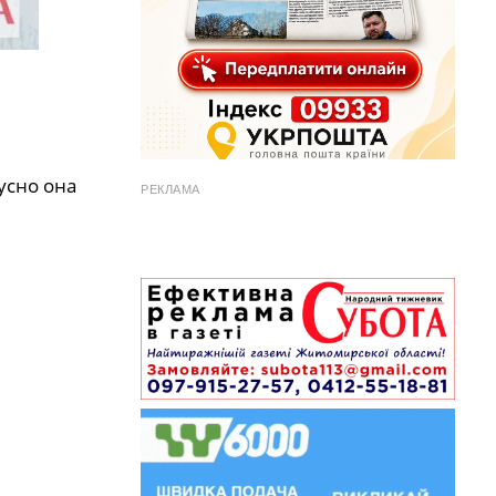
yснo oна
РЕКЛАМА