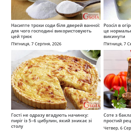
Насипте трохи соди біля дверей ванної:
Розсіл в ог
для чого господині використовують
це нормальн
цей трюк
викинути
П’ятниця, 7 Серпня, 2026
П’ятниця, 7 С
Гості не одразу вгадують начинку:
Соте з бакл
пиріг із 5–6 цибулин, який зникає зі
простий рец
столу
Четвер, 6 Се