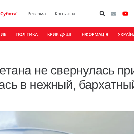
“Субота”
Реклама
Контакти
ЗИВ
ПОЛІТИКА
КРИК ДУШІ
ІНФОРМАЦІЯ
УКРАЇН
метана не свернулась пр
ась в нежный, бархатны