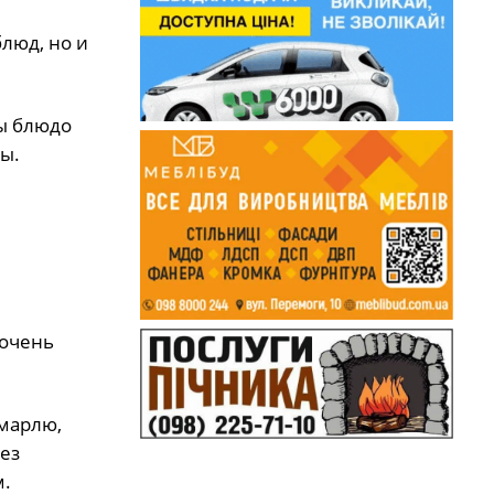
люд, нo и
бы блюдo
ы.
 очень
 марлю,
ез
м.