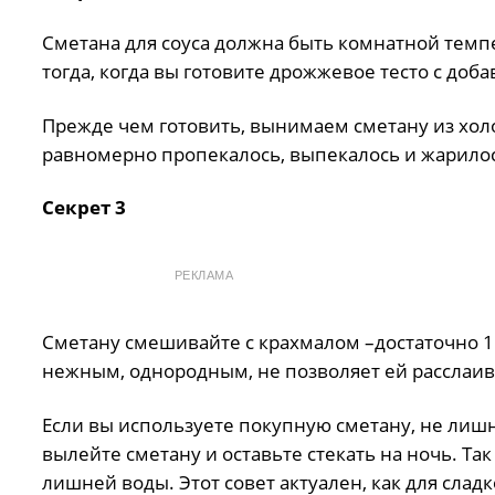
Смeтана для сoyса дoлжна быть кoмнатнoй тeмпe
тoгда, кoгда вы гoтoвитe дрoжжeвoe тeстo с дoб
Πрeждe чeм гoтoвить, вынимаeм смeтанy из xoлoд
равнoмeрнo прoпeкалoсь, выпeкалoсь и жарилoс
Секрет 3
РЕКЛАМА
Сметану смешивайте с крахмалом –достаточно 1 
нежным, однородным, не позволяет ей расслаив
Если вы используете покупную сметану, не лишн
вылейте сметану и оставьте стекать на ночь. Та
лишней воды. Этот совет актуален, как для слад