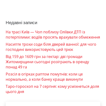
Недавні записи
На трасі Київ — Чоп поблизу Оліївки ДТП із
потерпілими: водіїв просять врахувати обмеження
Насипте трохи соди біля дверей ванної: для чого
господині використовують цей трюк
Від 159 до 1609 грн за гектар: дві громади
Житомирщини сьогодні розіграють в оренду
понад 49 га
Розсіл в огірках раптом помутнів: коли це
нормально, а коли банку краще викинути
Таро-гороскоп на 7 серпня: кому усміхнеться доля
цього дня