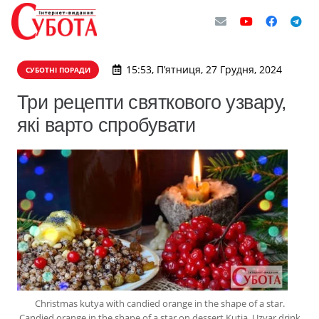
15:53, П’ятниця, 27 Грудня, 2024
СУБОТНІ ПОРАДИ
Три рецепти святкового узвару,
які варто спробувати
Christmas kutya with candied orange in the shape of a star.
Candied orange in the shape of a star on dessert Kutia. Uzvar drink